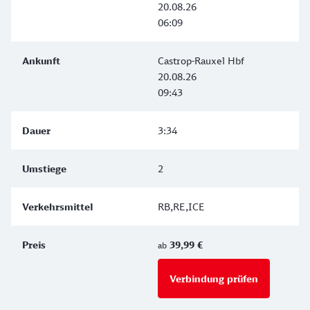
20.08.26
06:09
Castrop-Rauxel Hbf
20.08.26
09:43
3:34
2
RB,RE,ICE
39,99 €
ab
Verbindung prüfen
für Preise 