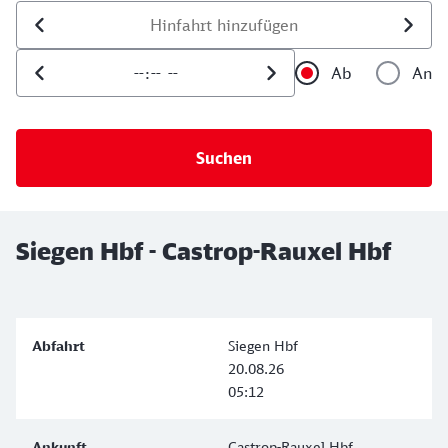
Datum der Hinfahrt
Uhrzeit der Hinfahrt
Ab
An
Uhrzeit als 
Uh
Siegen Hbf - Castrop-Rauxel Hbf
Siegen Hbf
20.08.26
05:12
Castrop-Rauxel Hbf