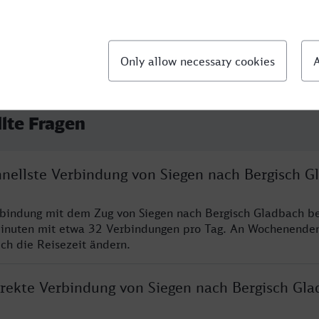
llte Fragen
chnellste Verbindung von Siegen nach Bergisch G
rbindung mit dem Zug von Siegen nach Bergisch Gladbach be
inuten mit etwa 32 Verbindungen pro Tag. An Wochenende
ich die Reisezeit ändern.
direkte Verbindung von Siegen nach Bergisch Gl