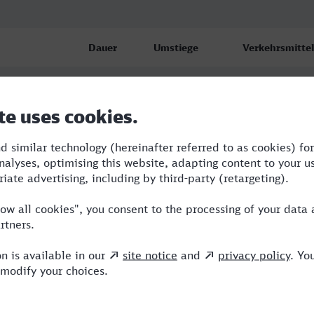
Dauer
Umstiege
Verkehrsmittel
1:53
1
BUS,S
ch
2:38
1
BUS,RE
ch
3:10
1
BUS,RE