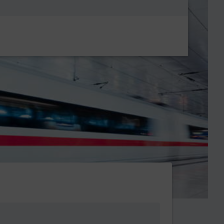
Metanavigatio