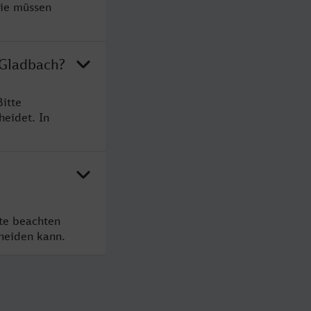
Sie müssen
 Gladbach?
itte
heidet. In
tte beachten
cheiden kann.