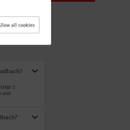
ladbach?
trägt 1
n und
adbach?