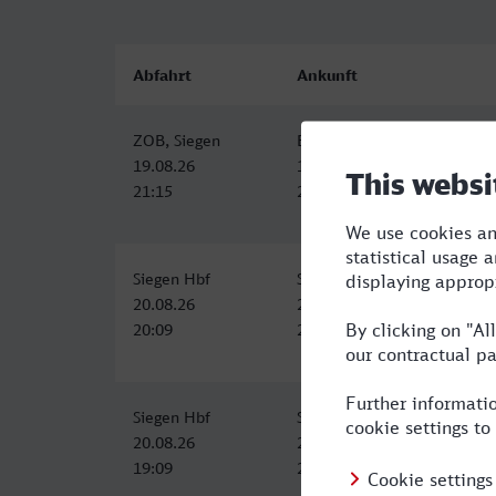
Abfahrt
Ankunft
ZOB, Siegen
Bergisch Gladbach
19.08.26
19.08.26
21:15
23:08
Siegen Hbf
S-Bahnhof, Bergisch Gladba
20.08.26
20.08.26
20:09
22:47
Siegen Hbf
S-Bahnhof, Bergisch Gladba
20.08.26
20.08.26
19:09
22:19