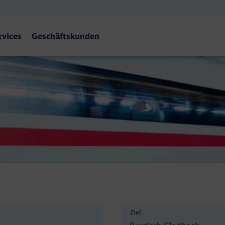
rvices
Geschäftskunden
adbach
Ziel