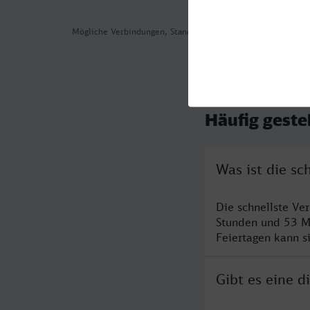
Mögliche Verbindungen, Stand: 2026-08-05 02:50
Häufig geste
Was ist die s
Die schnellste Ve
Stunden und 53 M
Feiertagen kann s
Gibt es eine 