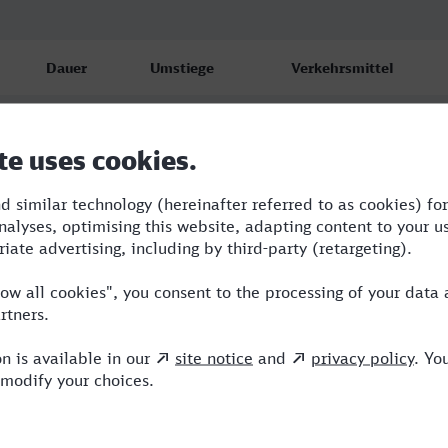
Dauer
Umstiege
Verkehrsmittel
5:57
3
RB,ECE,ICE,VIA
6:47
2
RE,ECE,VIA
7:43
1
RE,ICE