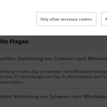
llte Fragen
chnellste Verbindung von Schwerin nach Wiesba
rbindung mit dem Zug von Schwerin nach Wiesbaden beträgt
it etwa 33 Verbindungen pro Tag. An Wochenenden und Fei
sezeit ändern.
direkte Verbindung von Schwerin nach Wiesbade