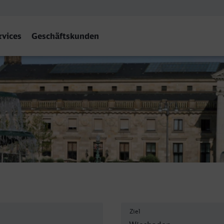
rvices
Geschäftskunden
 Hbf
Ziel