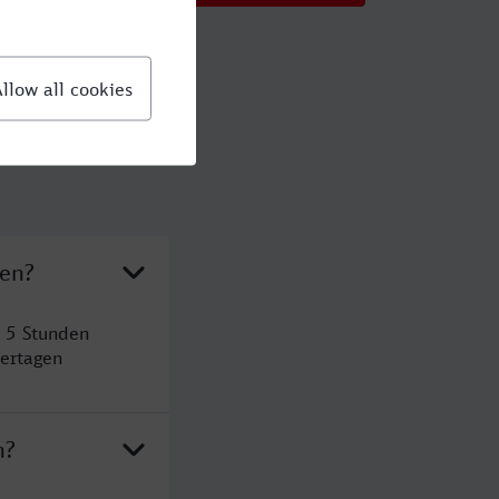
den?
 5 Stunden
ertagen
n?