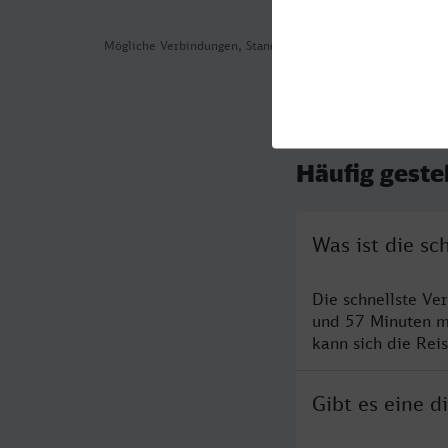
Mögliche Verbindungen, Stand: 2026-08-06 02:39
Häufig geste
Was ist die s
Die schnellste Ve
und 57 Minuten m
kann sich die Rei
Gibt es eine 