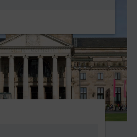
Metanavigatio