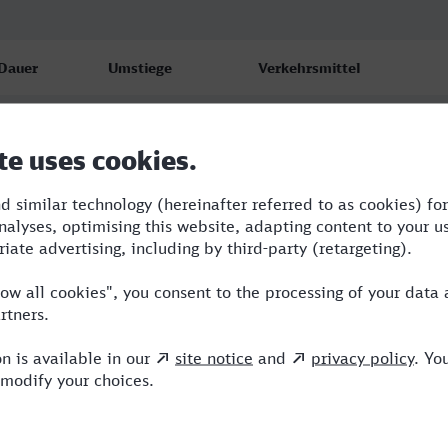
Dauer
Umstiege
Verkehrsmittel
2:53
3
S,RE,ICE
3:07
1
RE,ERX
3:07
1
RE,ERX