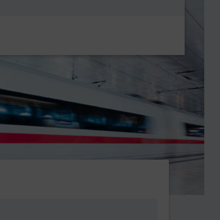
Metanavigatio