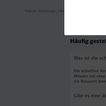
Mögliche Verbindungen, Stand: 2026-08-05 13:34
Häufig geste
Was ist die sc
Die schnellste Ve
Minuten mit etwa
die Reisezeit änd
Gibt es eine d