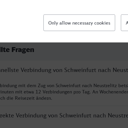
llte Fragen
hnellste Verbindung von Schweinfurt nach Neust
rbindung mit dem Zug von Schweinfurt nach Neustrelitz betr
inuten mit etwa 12 Verbindungen pro Tag. An Wochenende
ich die Reisezeit ändern.
irekte Verbindung von Schweinfurt nach Neustre