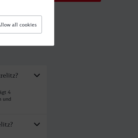
relitz?
ägt 4
n und
litz?