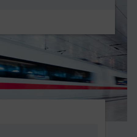
Metanavigatio