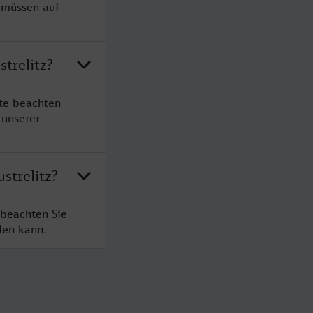
e müssen auf
trelitz?
tte beachten
 unserer
strelitz?
 beachten Sie
den kann.