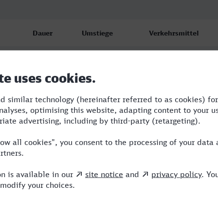
Dauer
Umstiege
Verkehrsmittel
4:51
2
RE,ICE
4:57
2
RE,ICE
4:56
2
RE,ICE