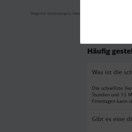
Mögliche Verbindungen, Stand: 2026-08-06 06:26
Häufig geste
Was ist die sc
Die schnellste Ve
Stunden und 51 M
Feiertagen kann s
Gibt es eine d