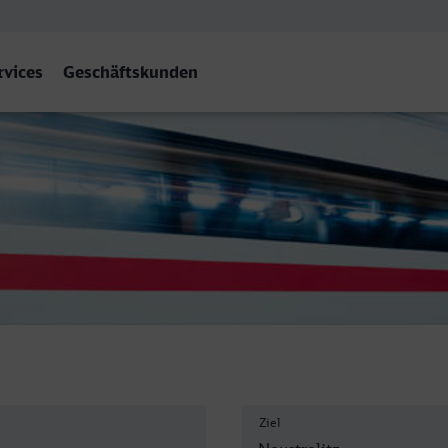
rvices
Geschäftskunden
itz Hbf
Ziel