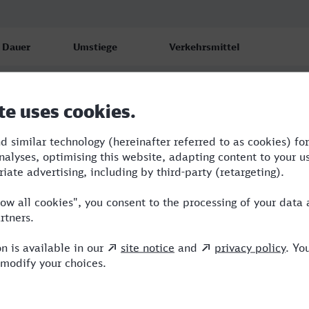
Dauer
Umstiege
Verkehrsmittel
7:59
5
RE,IR,ICE,IC
13:26
8
RB,SWE,TER,TGV,ICE
16:32
6
RB,TER,TGV,RE,ICE