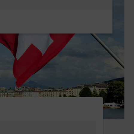
Metanavigatio