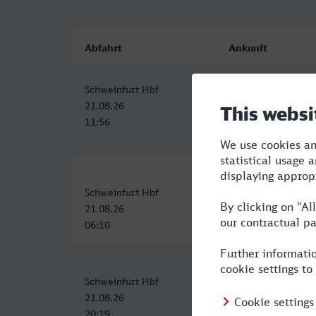
Abfahrt
Ankunft
Schweinfurt Hbf
Genève
21.08.26
21.08.26
11:56
19:55
Schweinfurt Hbf
Genève
21.08.26
21.08.26
06:10
19:36
Schweinfurt Hbf
Genève
21.08.26
22.08.26
20:19
12:51