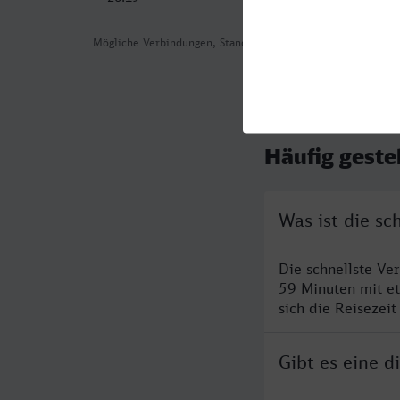
Mögliche Verbindungen, Stand: 2026-08-07 02:14
Häufig geste
Was ist die s
Die schnellste Ve
59 Minuten mit e
sich die Reisezeit
Gibt es eine 