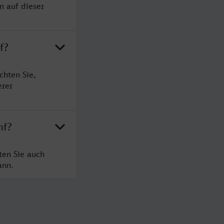
n auf dieser
f?
chten Sie,
erer
nf?
ten Sie auch
ann.