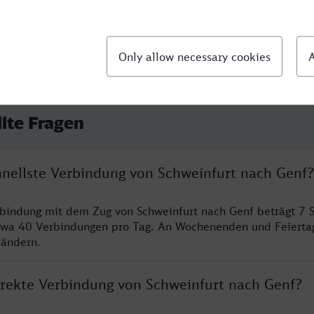
llte Fragen
chnellste Verbindung von Schweinfurt nach Genf?
rbindung mit dem Zug von Schweinfurt nach Genf beträgt 7 
twa 40 Verbindungen pro Tag. An Wochenenden und Feierta
 ändern.
direkte Verbindung von Schweinfurt nach Genf?