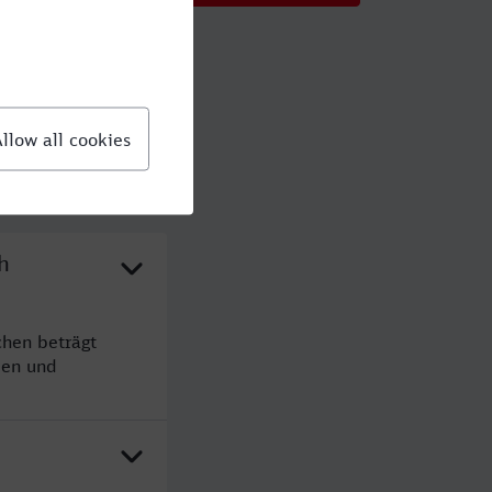
h
hen beträgt
den und