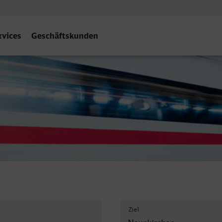
rvices
Geschäftskunden
irchen (Saar) Hbf
Ziel