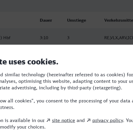
Dauer
Umstiege
Verkehrsmitte
) Hbf
3:10
3
RE,VLX,ARV,IC
) Hbf
3:12
3
RE,VLX,ARV,IC
) Hbf
3:12
3
VLX,ARV,ICE