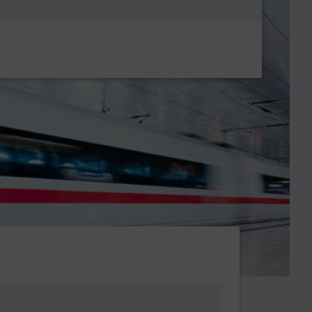
Metanavigatio