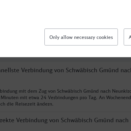
llte Fragen
chnellste Verbindung von Schwäbisch Gmünd nac
erbindung mit dem Zug von Schwäbisch Gmünd nach Neunkirc
 Minuten mit etwa 24 Verbindungen pro Tag. An Wochenen
ich die Reisezeit ändern.
direkte Verbindung von Schwäbisch Gmünd nach