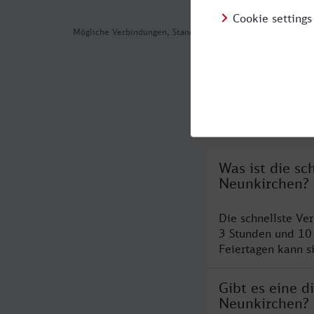
Mögliche Verbindungen, Stand: 2026-08-05 02:29
Häufig geste
Was ist die s
Neunkirchen?
Die schnellste V
3 Stunden und 10
Feiertagen kann s
Gibt es eine 
Neunkirchen?