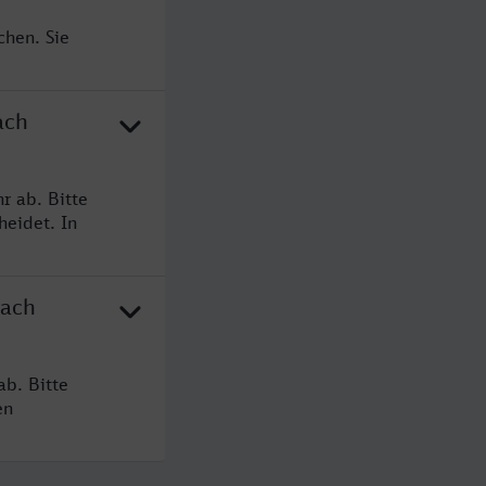
chen. Sie
ach
r ab. Bitte
heidet. In
nach
b. Bitte
en