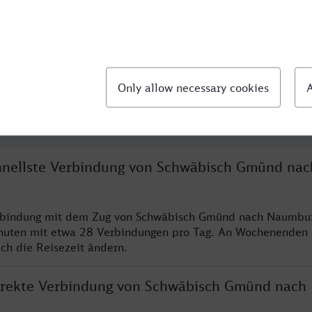
llte Fragen
chnellste Verbindung von Schwäbisch Gmünd nac
erbindung mit dem Zug von Schwäbisch Gmünd nach Naumbur
nuten mit etwa 28 Verbindungen pro Tag. An Wochenenden
ich die Reisezeit ändern.
direkte Verbindung von Schwäbisch Gmünd nach