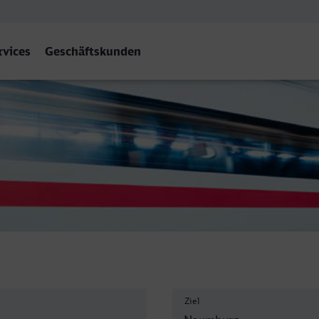
rvices
Geschäftskunden
urg (Saale) Hbf
Ziel