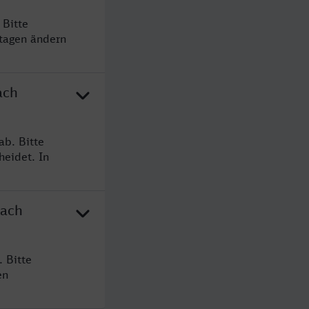
 Bitte
rtagen ändern
ach
b. Bitte
heidet. In
nach
 Bitte
en