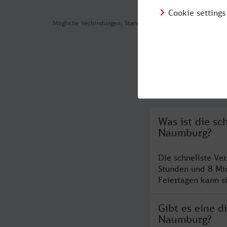
Mögliche Verbindungen, Stand: 2026-07-30 03:37
Häufig geste
Was ist die s
Naumburg?
Die schnellste V
Stunden und 8 Mi
Feiertagen kann s
Gibt es eine 
Naumburg?