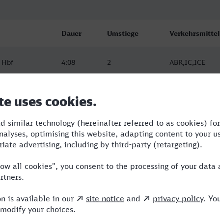
Dauer
Umstiege
Verkehrsmittel
 Hbf
4:08
2
ABR,IC,ICE
 Hbf
4:48
3
ABR,ARV,ICE
 Hbf
4:56
3
ABR,ARV,ICE