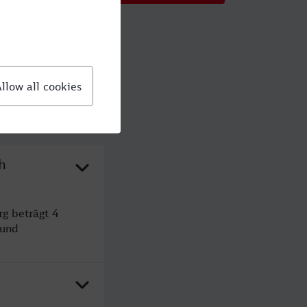
h
g beträgt 4
 und