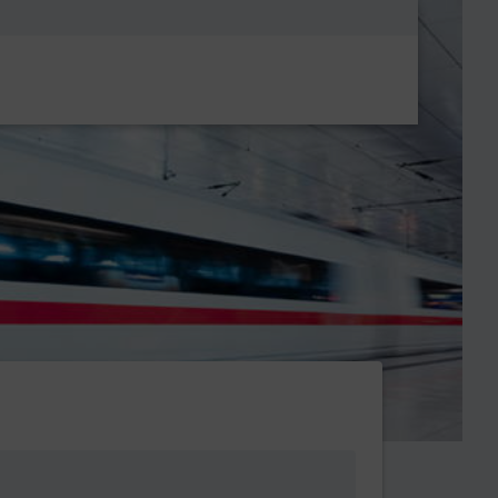
Metanavigatio