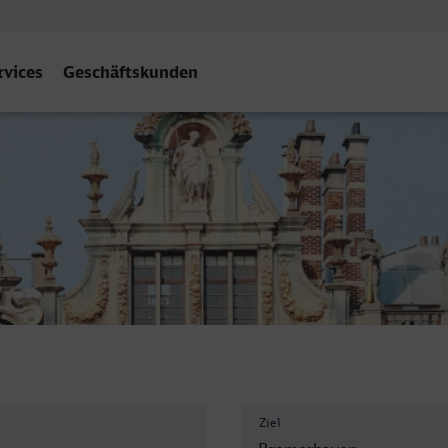
rvices
Geschäftskunden
erhaven Hbf
Ziel