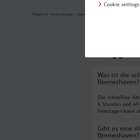
Mögliche Verbindungen, Stand: 2026-08-05 02:36
Häufig geste
Was ist die s
Bremerhaven?
Die schnellste V
6 Stunden und 49
Feiertagen kann s
Gibt es eine 
Bremerhaven?