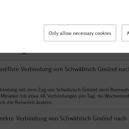
llte Fragen
chnellste Verbindung von Schwäbisch Gmünd nac
erbindung mit dem Zug von Schwäbisch Gmünd nach Bremerh
 Minuten mit etwa 46 Verbindungen pro Tag. An Wochenen
ich die Reisezeit ändern.
direkte Verbindung von Schwäbisch Gmünd nach