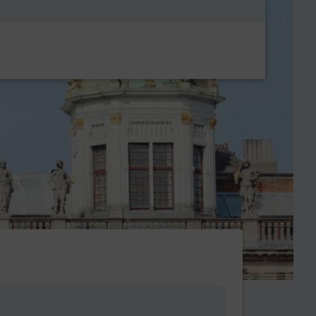
Metanavigatio