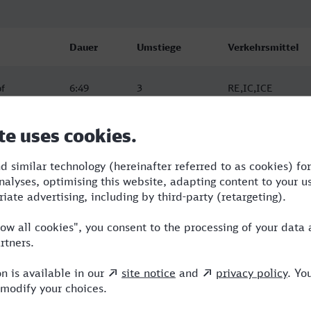
Dauer
Umstiege
Verkehrsmittel
f
6:49
3
RE,IC,ICE
f
7:07
3
RE,ARV,ICE
f
9:34
3
RE,ARV,ICE