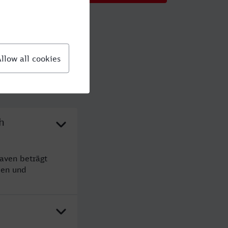
h
aven beträgt
den und