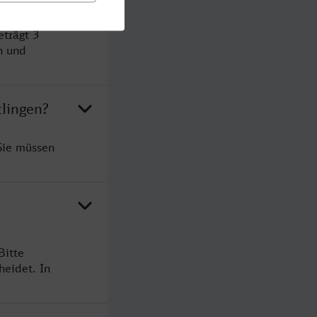
eträgt 3
n und
tlingen?
 Sie müssen
Bitte
heidet. In