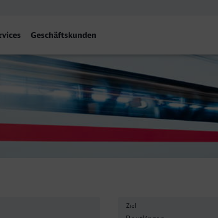
rvices
Geschäftskunden
en Hbf
Ziel