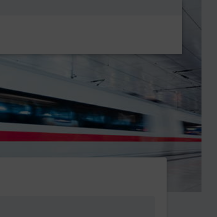
Metanavigatio