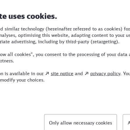
Dauer
Umstiege
Verkehrsmittel
3:16
2
STR,RE,ICE
llte Fragen
hnellste Verbindung von Sankt Augustin nach Re