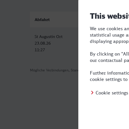
Abfahrt
Ankunft
St Augustin Ort
Reutlingen Hbf
23.08.26
23.08.26
11:27
14:43
Mögliche Verbindungen, Stand: 2026-08-09 05:35
Häufig geste
Was ist die sc