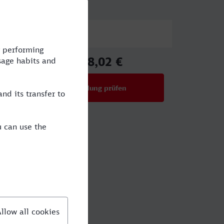
Preis
128,02 €
ab
Verbindung prüfen
für Preise ab 128,02 €
utlingen?