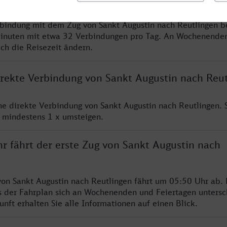
rbindung mit dem Zug von Sankt Augustin nach Reutlingen b
inuten mit etwa 32 Verbindungen pro Tag. An Wochenende
ich die Reisezeit ändern.
direkte Verbindung von Sankt Augustin nach Reu
ine direkte Verbindung von Sankt Augustin nach Reutlingen.
e mindestens 1 x umsteigen.
r fährt der erste Zug von Sankt Augustin nach
von Sankt Augustin nach Reutlingen fährt um 05:50 Uhr ab. 
s der Fahrplan sich an Wochenenden und Feiertagen untersc
nft erhalten Sie alle Informationen auf einen Blick.