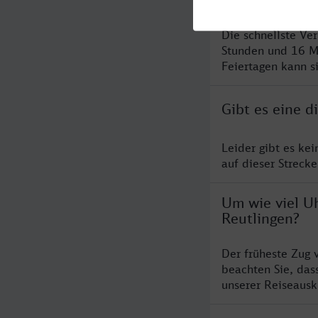
Die schnellste Ve
Stunden und 16 M
Feiertagen kann s
Gibt es eine 
Leider gibt es ke
auf dieser Streck
Um wie viel Uh
Reutlingen?
Der früheste Zug 
beachten Sie, das
unserer Reiseausku