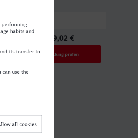
Preis
79,02 €
ab
Verbindung prüfen
für Preise ab 79,02 €
lle?