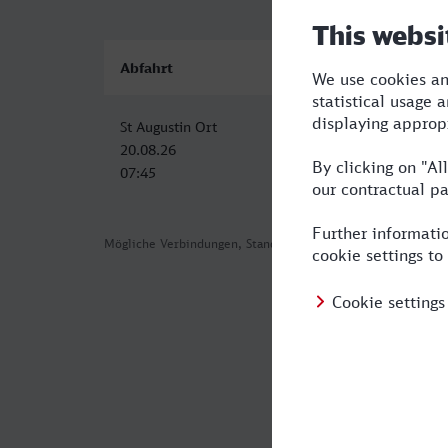
Abfahrt
Ankunft
St Augustin Ort
Halle (Saale) Hbf
20.08.26
20.08.26
07:45
11:41
Mögliche Verbindungen, Stand: 2026-08-06 04:51
Häufig geste
Was ist die sc