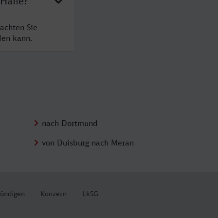
 Halle?
eachten Sie
den kann.
nach Dortmund
von Duisburg nach Meran
kündigen
Konzern
LkSG