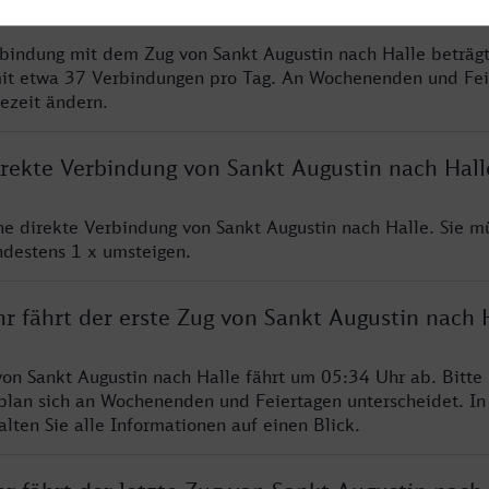
rbindung mit dem Zug von Sankt Augustin nach Halle beträg
it etwa 37 Verbindungen pro Tag. An Wochenenden und Fei
sezeit ändern.
irekte Verbindung von Sankt Augustin nach Hall
ine direkte Verbindung von Sankt Augustin nach Halle. Sie m
ndestens 1 x umsteigen.
r fährt der erste Zug von Sankt Augustin nach 
von Sankt Augustin nach Halle fährt um 05:34 Uhr ab. Bitte
rplan sich an Wochenenden und Feiertagen unterscheidet. In
lten Sie alle Informationen auf einen Blick.