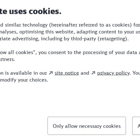
Dauer
Umstiege
Verkehrsmittel
3:56
2
STR,ICE
llte Fragen
hnellste Verbindung von Sankt Augustin nach Ha