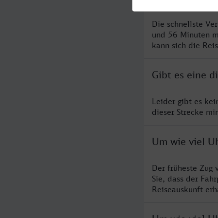
Die schnellste Ve
und 56 Minuten m
kann sich die Rei
Gibt es eine d
Leider gibt es ke
dieser Strecke mi
Um wie viel Uh
Der früheste Zug 
Sie, dass der Fah
Reiseauskunft erha