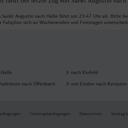
r fährt der letzte Zug von Sankt Augustin nach
n Sankt Augustin nach Halle fährt um 23:47 Uhr ab. Bitte b
er Fahrplan sich an Wochenenden und Feiertagen unterschei
 Halle
nach Krefeld
Paderborn nach Offenbach
von Emden nach Kempten
edingungen
Nutzungsbedingungen
Datenschutz
Vertrag 