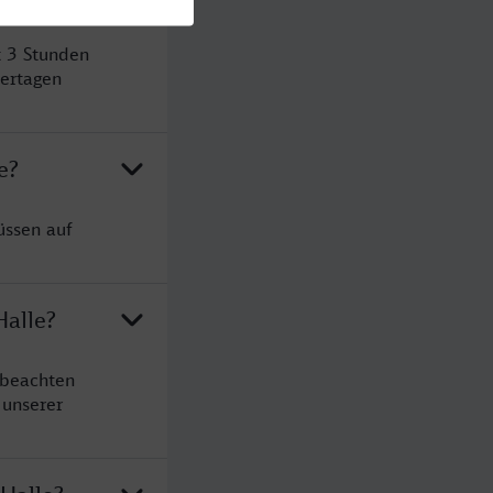
t 3 Stunden
ertagen
e?
üssen auf
Halle?
 beachten
 unserer