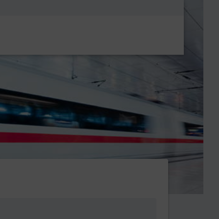
Metanavigatio