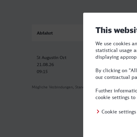
Abfahrt
Ankunft
St Augustin Ort
ZOB/Hauptbahnhof, Berc
21.08.26
21.08.26
09:15
17:01
Mögliche Verbindungen, Stand: 2026-08-07 02:54
Häufig geste