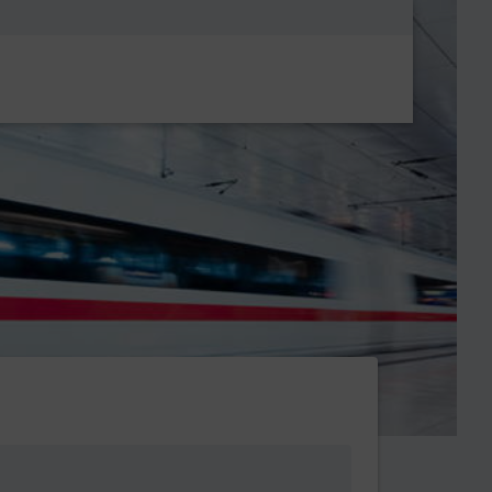
Metanavigatio