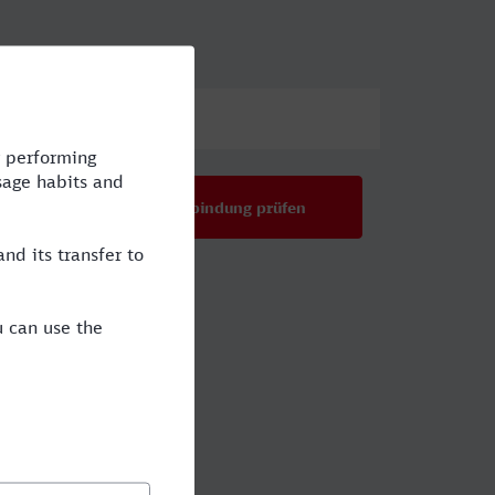
ittel
Preis
CE
Verbindung prüfen