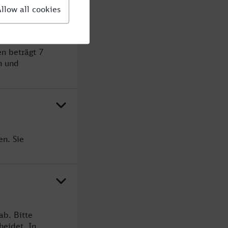
n beträgt 7
n und
en. Sie
ab. Bitte
heidet. In