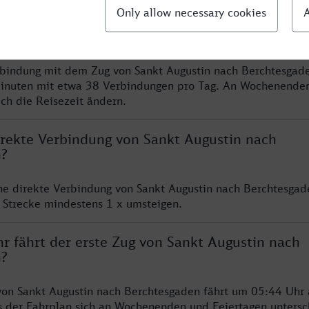
chnellste Verbindung von Sankt Augustin nach
n?
rbindung mit dem Zug von Sankt Augustin nach Berchtesgade
inuten mit etwa 38 Verbindungen pro Tag. An Wochenende
ich die Reisezeit ändern.
direkte Verbindung von Sankt Augustin nach
n?
ine direkte Verbindung von Sankt Augustin nach Berchtesgad
 Strecke mindestens 1 x umsteigen.
r fährt der erste Zug von Sankt Augustin nach
n?
von Sankt Augustin nach Berchtesgaden fährt um 05:44 Uhr 
s der Fahrplan sich an Wochenenden und Feiertagen untersc