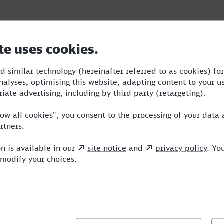
Dauer
Umstiege
Verkehrsm
htesgaden
7:46
5
STR,BUS,I
llte Fragen