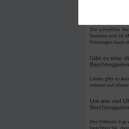
Was ist die s
Berchtesgade
Die schnellste Ve
Stunden und 46 M
Feiertagen kann s
Gibt es eine 
Berchtesgade
Leider gibt es ke
müssen auf dieser
Um wie viel Uh
Berchtesgade
Der früheste Zug 
beachten Sie, das