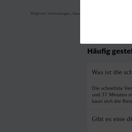
Mögliche Verbindungen, Stand: 2026-08-04 06:26
Häufig geste
Was ist die sc
Die schnellste Ve
und 37 Minuten m
kann sich die Rei
Gibt es eine d