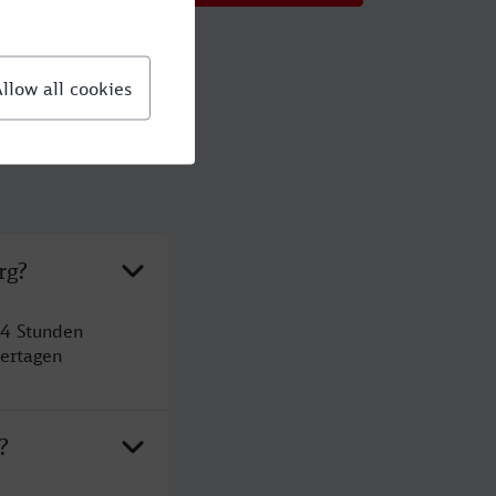
rg?
 4 Stunden
ertagen
?