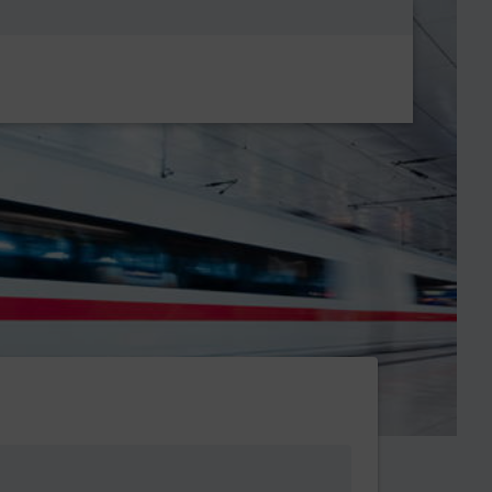
Metanavigatio