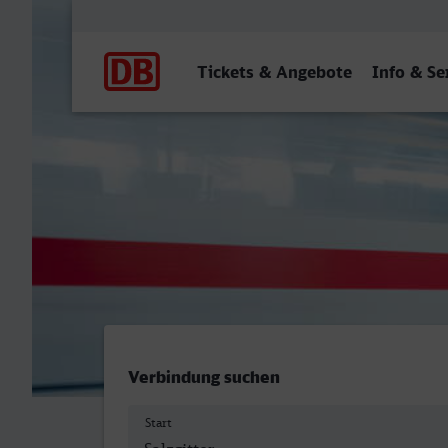
Hauptnavigation
Tickets & Angebote
Info & Se
Lengede-Broistedt - Offen
Verbindung suchen
Start