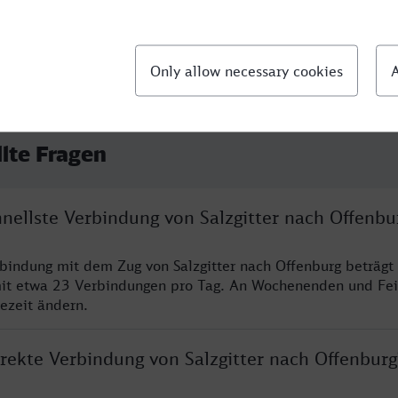
llte Fragen
hnellste Verbindung von Salzgitter nach Offenbu
rbindung mit dem Zug von Salzgitter nach Offenburg beträgt
it etwa 23 Verbindungen pro Tag. An Wochenenden und Fei
sezeit ändern.
irekte Verbindung von Salzgitter nach Offenburg