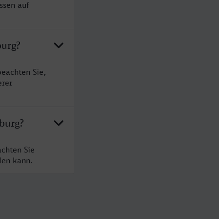
ssen auf
burg?
beachten Sie,
erer
nburg?
achten Sie
den kann.