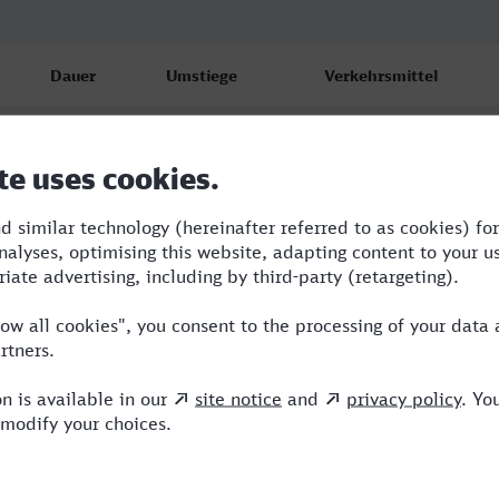
Dauer
Umstiege
Verkehrsmittel
4:37
1
ENO,ICE
5:04
4
RE,ENO,ICE
5:11
4
RE,ENO,ICE