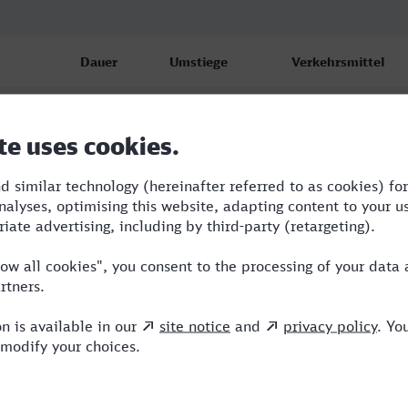
Dauer
Umstiege
Verkehrsmittel
f
4:06
1
ENO,ICE
f
4:35
1
ERX,ICE
f
5:07
1
ERX,ICE