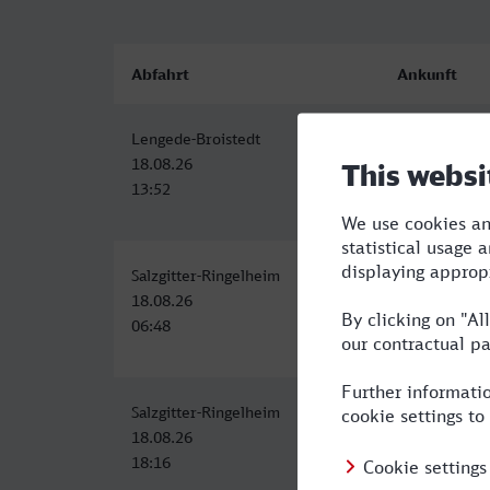
Abfahrt
Ankunft
Lengede-Broistedt
Karlsruhe Hb
18.08.26
18.08.26
13:52
17:58
Salzgitter-Ringelheim
Karlsruhe Hb
18.08.26
18.08.26
06:48
11:23
Salzgitter-Ringelheim
Karlsruhe Hb
18.08.26
18.08.26
18:16
23:23