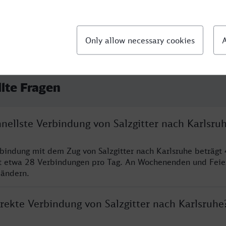
llte Fragen
hnellste Verbindung von Salzgitter nach Karlsru
rbindung mit dem Zug von Salzgitter nach Karlsruhe beträgt
t etwa 28 Verbindungen pro Tag. An Wochenenden und Feie
 ändern.
irekte Verbindung von Salzgitter nach Karlsruhe