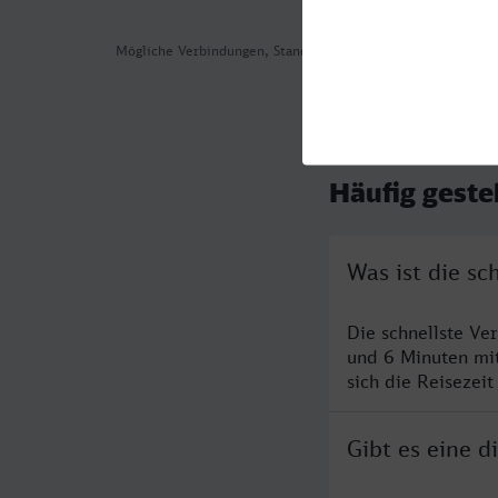
Mögliche Verbindungen, Stand: 2026-08-04 13:09
Häufig geste
Was ist die sc
Die schnellste Ve
und 6 Minuten mi
sich die Reisezeit
Gibt es eine d