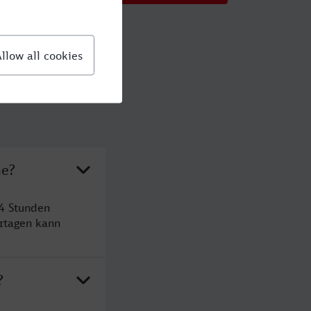
he?
 4 Stunden
rtagen kann
?