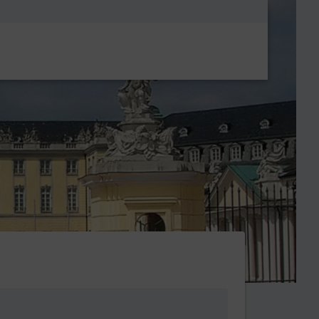
Metanavigatio