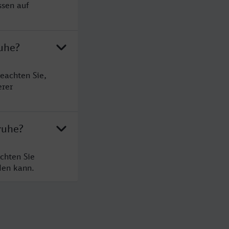
ssen auf
ruhe?
eachten Sie,
erer
ruhe?
chten Sie
den kann.