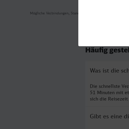
Mögliche Verbindungen, Stand: 2026-08-03 04:52
Häufig geste
Was ist die sc
Die schnellste Ve
51 Minuten mit e
sich die Reisezeit
Gibt es eine d