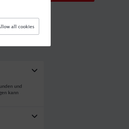
tunden und
gen kann