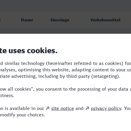
t
Dauer
Umstiege
Verkehrsmittel
3:51
2
S,ECE,ICE
6
4:11
2
R,ICE
6
4:11
2
R,ICE
6