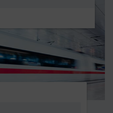
Metanavigatio