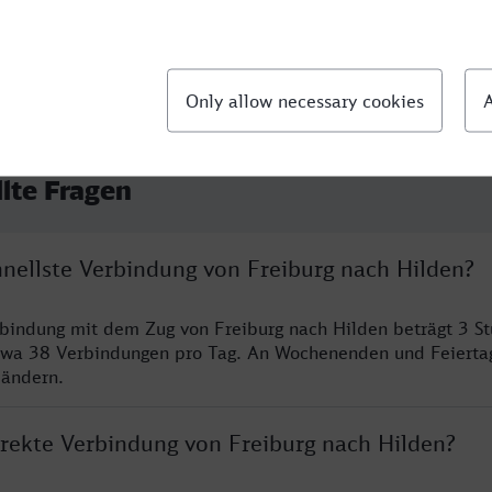
llte Fragen
hnellste Verbindung von Freiburg nach Hilden?
rbindung mit dem Zug von Freiburg nach Hilden beträgt 3 S
twa 38 Verbindungen pro Tag. An Wochenenden und Feierta
 ändern.
irekte Verbindung von Freiburg nach Hilden?