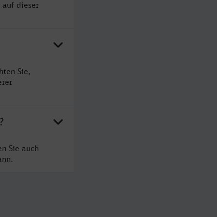
 auf dieser
?
hten Sie,
erer
?
en Sie auch
ann.