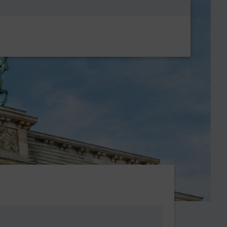
Metanavigatio