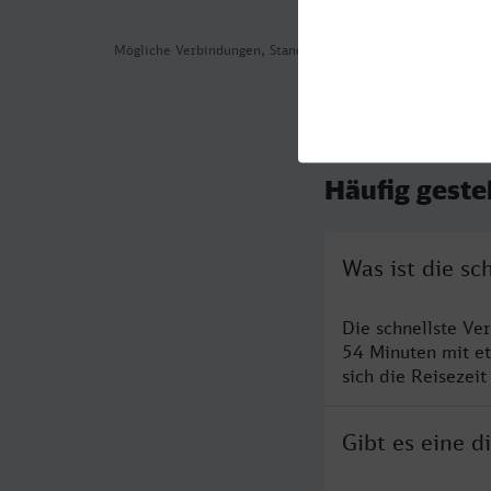
Mögliche Verbindungen, Stand: 2026-08-04 05:08
Häufig geste
Was ist die sc
Die schnellste Ve
54 Minuten mit e
sich die Reisezeit
Gibt es eine d