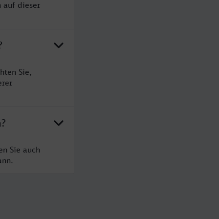
 auf dieser
?
hten Sie,
erer
n?
en Sie auch
ann.