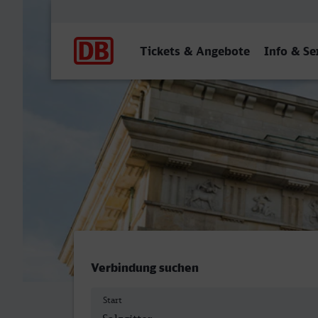
Hauptnavigation
Tickets & Angebote
Info & Se
Lengede-Broistedt - Berlin
Verbindung suchen
Start