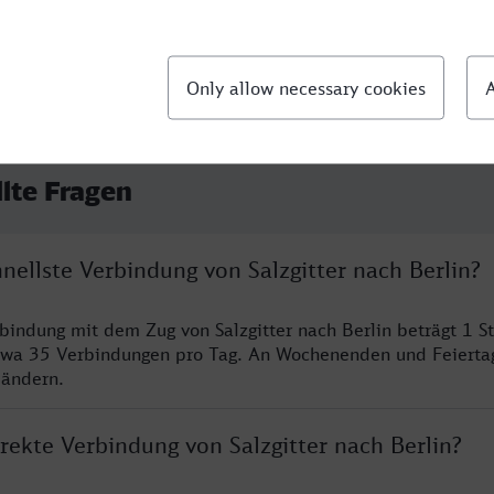
llte Fragen
hnellste Verbindung von Salzgitter nach Berlin?
rbindung mit dem Zug von Salzgitter nach Berlin beträgt 1 
twa 35 Verbindungen pro Tag. An Wochenenden und Feierta
 ändern.
irekte Verbindung von Salzgitter nach Berlin?