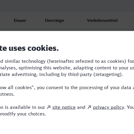
Dauer
Umstiege
Verkehrsmittel
1:54
1
ENO,ICE
2:30
1
ENO,ICE
2:06
1
ENO,ICE