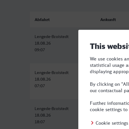
Abfahrt
Ankunft
Lengede-Broistedt
Berlin Hbf
18.08.26
18.08.26
09:07
11:01
Lengede-Broistedt
Berlin Hbf
18.08.26
18.08.26
07:07
09:37
Lengede-Broistedt
Berlin Hbf
18.08.26
18.08.26
18:07
20:13