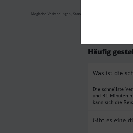
Mögliche Verbindungen, Stand: 2026-08-05 08:34
Häufig geste
Was ist die s
Die schnellste Ve
und 31 Minuten m
kann sich die Rei
Gibt es eine 