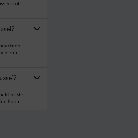
üssen auf
ssel?
 beachten
 unserer
üssel?
achten Sie
den kann.