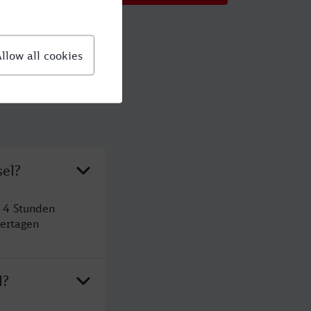
sel?
t 4 Stunden
ertagen
l?