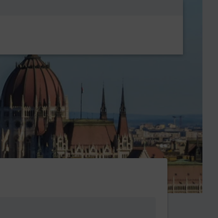
Metanavigatio