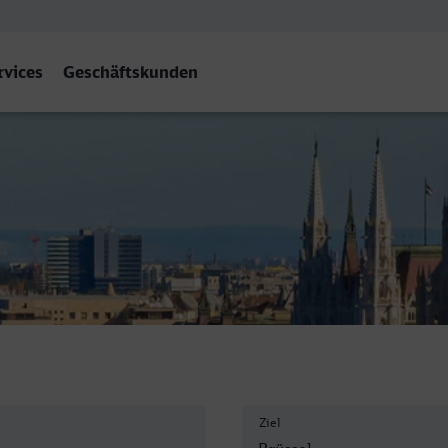
rvices
Geschäftskunden
ntral
Ziel