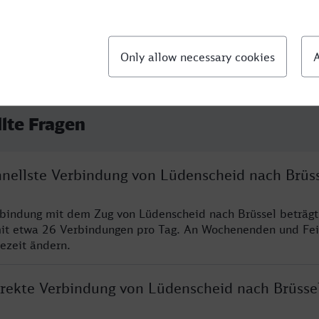
llte Fragen
chnellste Verbindung von Lüdenscheid nach Brüs
rbindung mit dem Zug von Lüdenscheid nach Brüssel beträg
it etwa 26 Verbindungen pro Tag. An Wochenenden und Fei
sezeit ändern.
direkte Verbindung von Lüdenscheid nach Brüsse