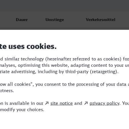
Dauer
Umstiege
Verkehrsmittel
4:31
3
RB,R,IC,ICE
5:00
3
RB,R,EUR,ICE
5:45
2
RB,R,ICE