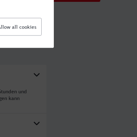
?
 Stunden und
gen kann