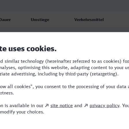
Dauer
Umstiege
Verkehrsmittel
3:53
2
RE,ICE,HLB
3:53
2
RE,ICE,HLB
3:53
3
RE,ICE,HLB