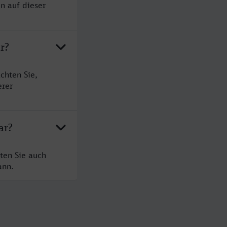
n auf dieser
r?
chten Sie,
erer
ar?
ten Sie auch
ann.