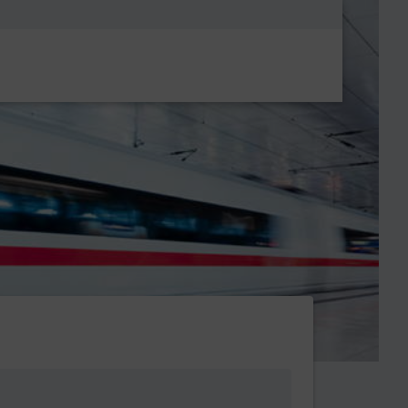
Metanavigatio