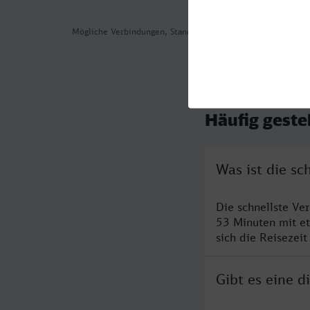
Mögliche Verbindungen, Stand: 2026-08-01 03:23
Häufig geste
Was ist die sc
Die schnellste Ve
53 Minuten mit e
sich die Reisezeit
Gibt es eine d