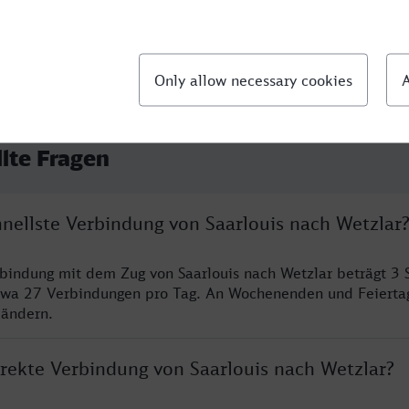
llte Fragen
hnellste Verbindung von Saarlouis nach Wetzlar
rbindung mit dem Zug von Saarlouis nach Wetzlar beträgt 3
twa 27 Verbindungen pro Tag. An Wochenenden und Feierta
 ändern.
irekte Verbindung von Saarlouis nach Wetzlar?