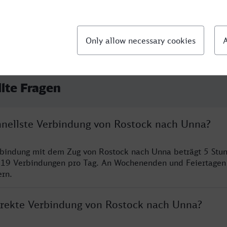
llte Fragen
chnellste Verbindung von Rostock nach Unna?
rbindung mit dem Zug von Rostock nach Unna beträgt 5 Stu
 19 Verbindungen pro Tag. An Wochenenden und Feiertagen 
ern.
direkte Verbindung von Rostock nach Unna?