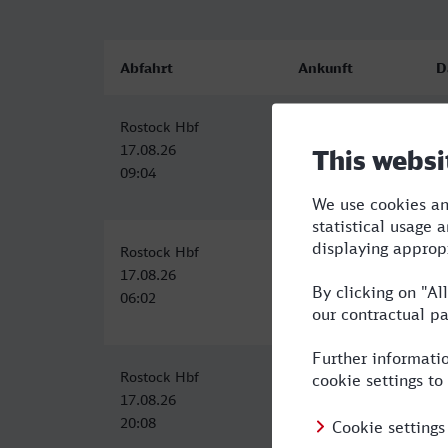
Abfahrt
Ankunft
D
Rostock Hbf
Unna
5
17.08.26
17.08.26
09:04
14:13
Rostock Hbf
Unna
6
17.08.26
17.08.26
06:02
12:13
Rostock Hbf
Unna
9
17.08.26
18.08.26
20:08
05:11