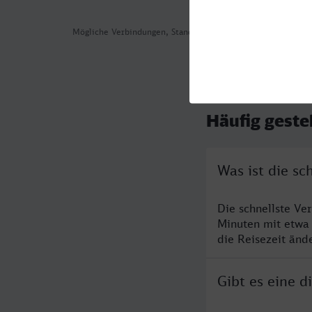
Mögliche Verbindungen, Stand: 2026-08-03 14:56
Häufig geste
Was ist die s
Die schnellste Ve
Minuten mit etwa
die Reisezeit änd
Gibt es eine 