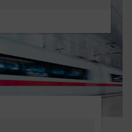
Metanavigatio