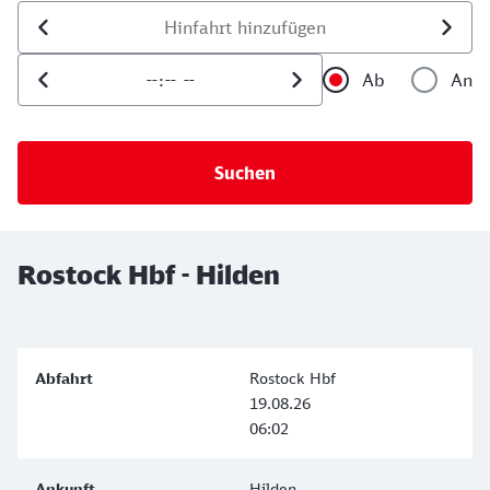
Datum der Hinfahrt
Uhrzeit der Hinfahrt
Ab
An
Uhrzeit als 
Uh
Rostock Hbf - Hilden
Rostock Hbf
19.08.26
06:02
Hilden