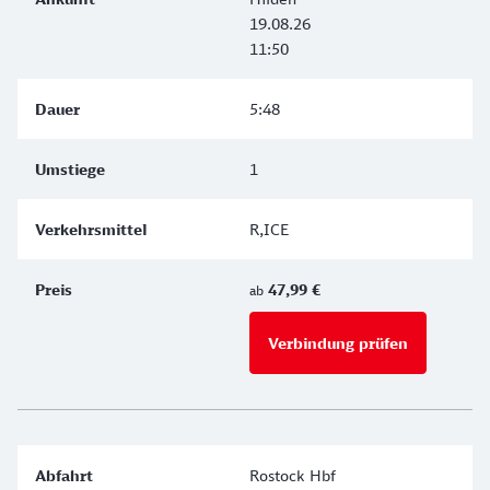
19.08.26
11:50
5:48
1
R,ICE
47,99 €
ab
Verbindung prüfen
für Preise 
Rostock Hbf