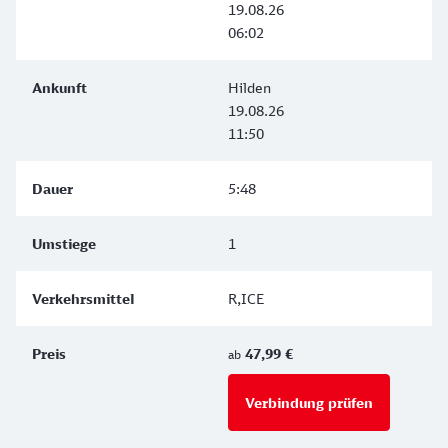
19.08.26
06:02
Hilden
19.08.26
11:50
5:48
1
R,ICE
47,99 €
ab
Verbindung prüfen
für Preise 