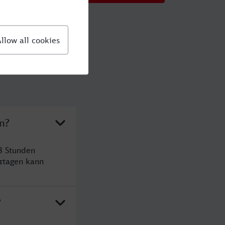
n?
8 Stunden
rtagen kann
?