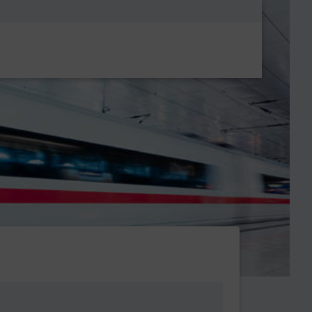
Metanavigatio