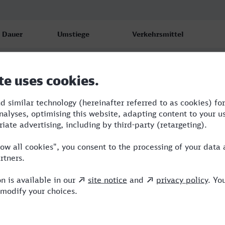
Dauer
Umstiege
Verkehrsmittel
8:02
3
S,RE,ICE
9:04
2
RE,ICE
11:10
2
RE,ARV,ICE