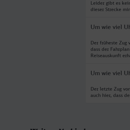
Leider gibt es ke
dieser Strecke mi
Um wie viel U
Der früheste Zug 
dass der Fahrplan
Reiseauskunft erha
Um wie viel U
Der letzte Zug vo
auch hier, dass d