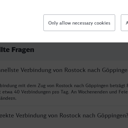
llte Fragen
chnellste Verbindung von Rostock nach Göppinge
rbindung mit dem Zug von Rostock nach Göppingen beträgt 
t etwa 40 Verbindungen pro Tag. An Wochenenden und Feie
 ändern.
direkte Verbindung von Rostock nach Göppingen