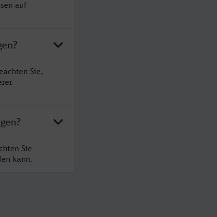
ssen auf
gen?
eachten Sie,
erer
ngen?
chten Sie
den kann.