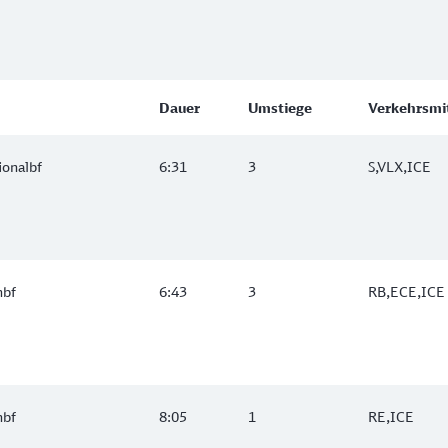
Dauer
Umstiege
Verkehrsmi
ionalbf
6:31
3
S,VLX,ICE
nbf
6:43
3
RB,ECE,ICE
nbf
8:05
1
RE,ICE