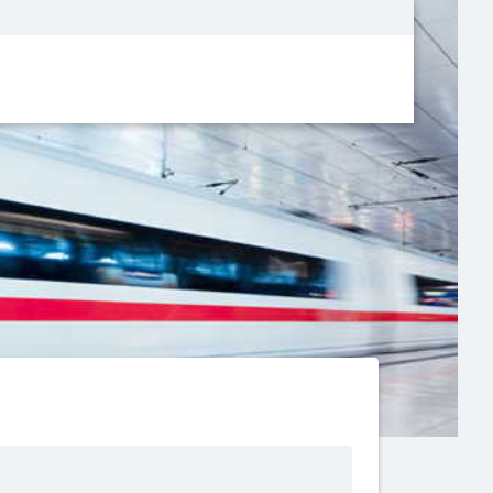
Metanavigatio