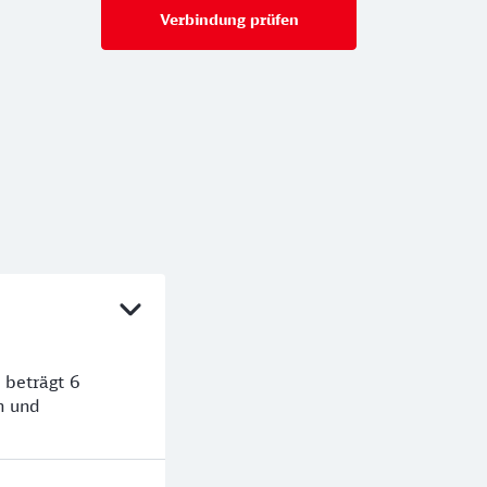
Verbindung prüfen
für Preise ab 34,99 €
 beträgt 6
n und