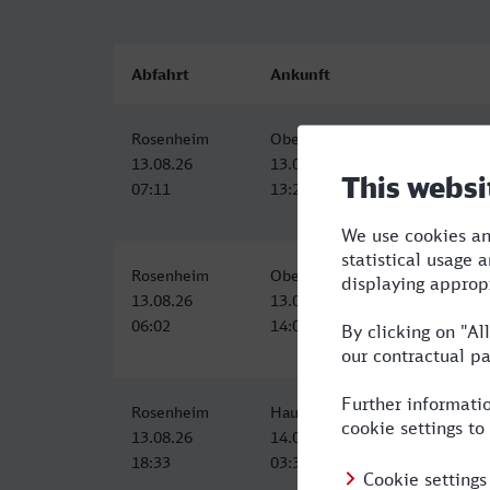
Abfahrt
Ankunft
Rosenheim
Oberhausen Hbf
13.08.26
13.08.26
07:11
13:24
Rosenheim
Oberhausen Hbf
13.08.26
13.08.26
06:02
14:05
Rosenheim
Hauptbahnhof, Oberhausen (Rh
13.08.26
14.08.26
18:33
03:30