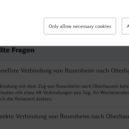
llte Fragen
chnellste Verbindung von Rosenheim nach Oberh
erbindung mit dem Zug von Rosenheim nach Oberhausen betr
inuten mit etwa 48 Verbindungen pro Tag. An Wochenende
ich die Reisezeit ändern.
direkte Verbindung von Rosenheim nach Oberha