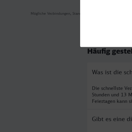
Mögliche Verbindungen, Stand: 2026-07-30 05:16
Häufig geste
Was ist die s
Die schnellste V
Stunden und 13 M
Feiertagen kann s
Gibt es eine 