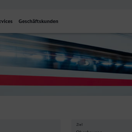
rvices
Geschäftskunden
Hbf
Ziel