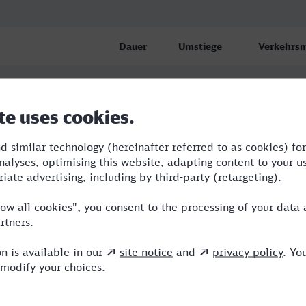
Dauer
Umstiege
Verkehrsm
6:13
2
BRB,ICE,
8:03
3
BRB,RE,IC
einland)
8:57
3
BUS,BRB,I