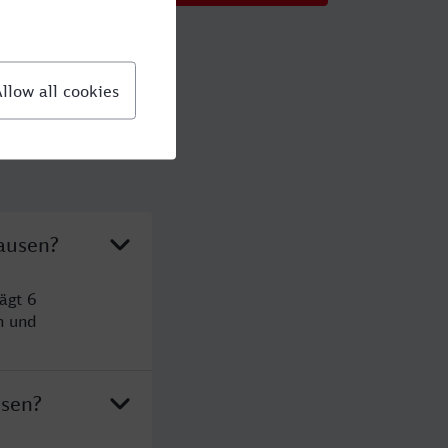
ausen?
ägt 6
n und
usen?