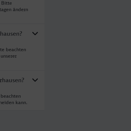
 Bitte
rtagen ändern
rhausen?
tte beachten
 unserer
erhausen?
 beachten
cheiden kann.