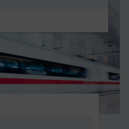
Metanavigatio