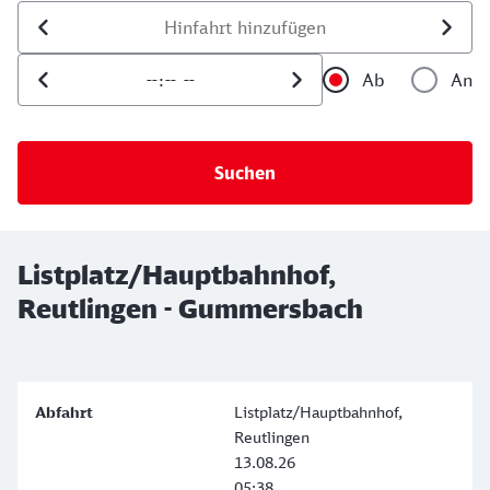
Datum der Hinfahrt
Uhrzeit der Hinfahrt
Ab
An
Uhrzeit als 
Uh
Listplatz/Hauptbahnhof,
Reutlingen - Gummersbach
Listplatz/Hauptbahnhof,
Reutlingen
13.08.26
05:38