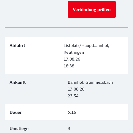
Verbindung prüfen
für Preise 
Listplatz/Hauptbahnhof,
Reutlingen
13.08.26
18:38
Bahnhof, Gummersbach
13.08.26
23:54
5:16
3