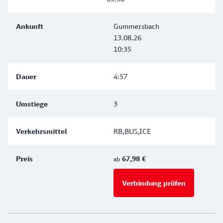
Gummersbach
13.08.26
10:35
4:57
3
RB,BUS,ICE
67,98 €
ab
Verbindung prüfen
für Preise 