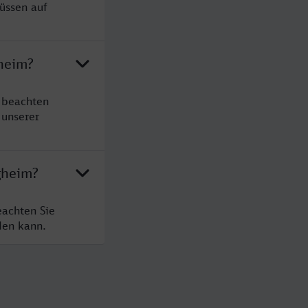
üssen auf
heim?
 beachten
 unserer
gheim?
eachten Sie
den kann.