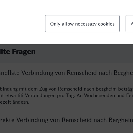
llte Fragen
chnellste Verbindung von Remscheid nach Bergh
erbindung mit dem Zug von Remscheid nach Bergheim beträg
it etwa 66 Verbindungen pro Tag. An Wochenenden und Fei
sezeit ändern.
direkte Verbindung von Remscheid nach Berghei