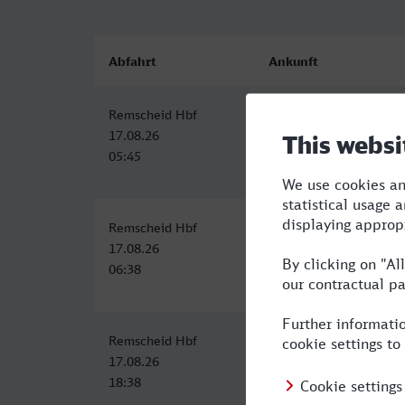
Abfahrt
Ankunft
Remscheid Hbf
Bahnhof, Bergheim (Erf
17.08.26
17.08.26
05:45
07:23
Remscheid Hbf
Bergheim (Erft)
17.08.26
17.08.26
06:38
08:25
Remscheid Hbf
Bergheim (Erft)
17.08.26
17.08.26
18:38
20:25