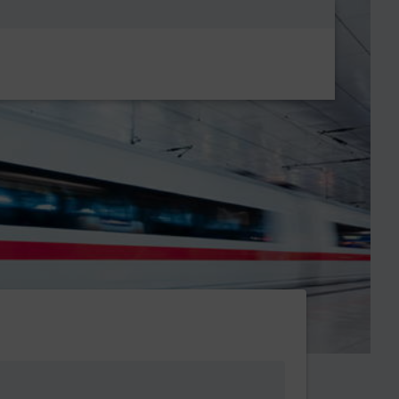
Metanavigatio