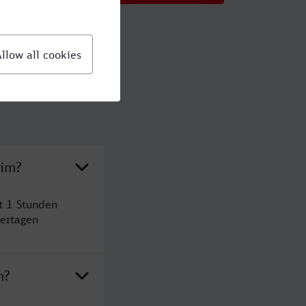
eim?
t 1 Stunden
ertagen
m?