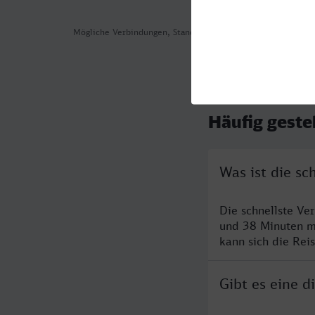
Mögliche Verbindungen, Stand: 2026-08-03 06:00
Häufig geste
Was ist die s
Die schnellste V
und 38 Minuten m
kann sich die Rei
Gibt es eine 