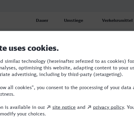
Dauer
Umstiege
Verkehrsmittel
t)
1:38
3
BUS,RRB,RE,NX
1:47
3
RB,R,RE,NX
1:47
3
RB,R,RE,NX