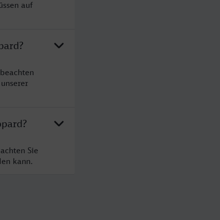
üssen auf
pard?
 beachten
 unserer
ppard?
achten Sie
den kann.