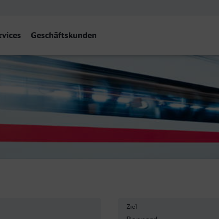
rvices
Geschäftskunden
 Hbf
Ziel