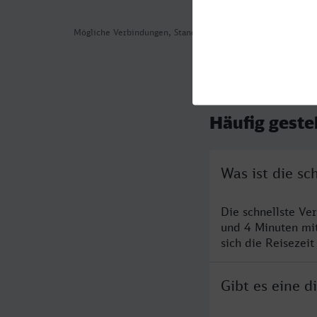
Mögliche Verbindungen, Stand: 2026-08-06 07:57
Häufig geste
Was ist die s
Die schnellste V
und 4 Minuten mi
sich die Reisezeit
Gibt es eine 