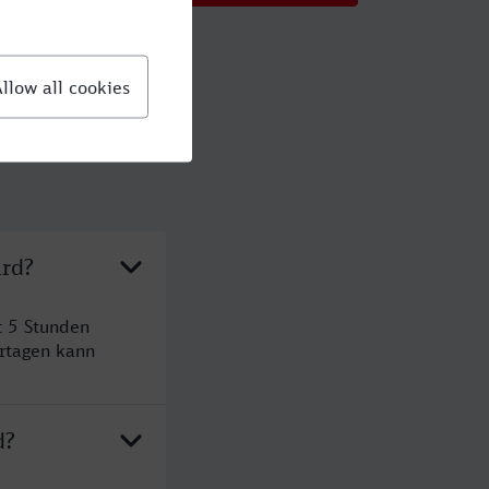
ard?
t 5 Stunden
rtagen kann
d?