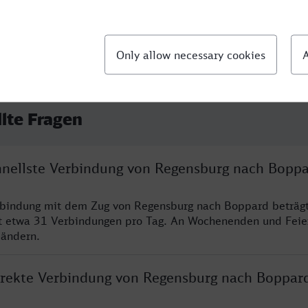
llte Fragen
chnellste Verbindung von Regensburg nach Bopp
erbindung mit dem Zug von Regensburg nach Boppard beträg
t etwa 31 Verbindungen pro Tag. An Wochenenden und Feie
 ändern.
direkte Verbindung von Regensburg nach Boppar