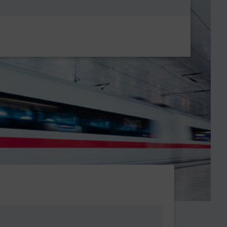
Metanavigatio