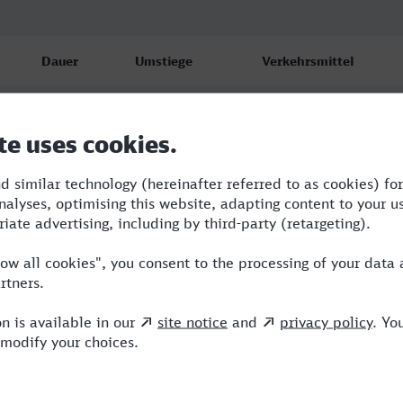
Dauer
Umstiege
Verkehrsmittel
5:04
2
RE,VLX,ICE
5:54
2
RE,ICE
9:13
3
AG,ICE,TR