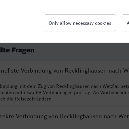
llte Fragen
chnellste Verbindung von Recklinghausen nach W
rbindung mit dem Zug von Recklinghausen nach Wetzlar betr
inuten mit etwa 68 Verbindungen pro Tag. An Wochenende
ich die Reisezeit ändern.
direkte Verbindung von Recklinghausen nach Wet