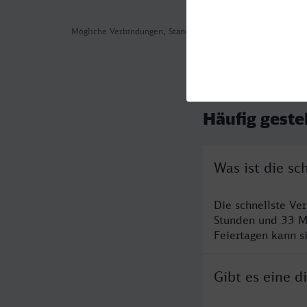
Mögliche Verbindungen, Stand: 2026-08-05 02:50
Häufig geste
Was ist die s
Die schnellste Ve
Stunden und 33 M
Feiertagen kann s
Gibt es eine 