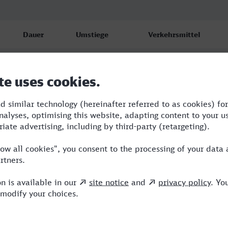
Dauer
Umstiege
Verkehrsmittel
3:33
3
BUS,RE,IC,ICE
4:08
3
RE,NX,HLB
4:38
3
BUS,RE,ICE