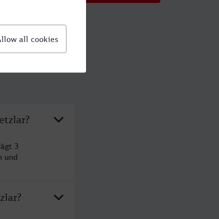
etzlar?
ägt 3
n und
zlar?