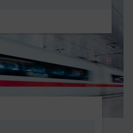
Metanavigatio