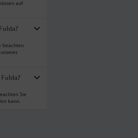
müssen auf
 Fulda?
e beachten
 unserer
 Fulda?
beachten Sie
den kann.