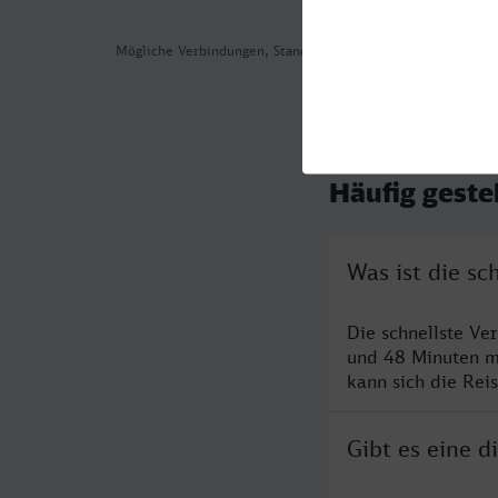
Mögliche Verbindungen, Stand: 2026-08-08 04:47
Häufig geste
Was ist die s
Die schnellste Ve
und 48 Minuten m
kann sich die Rei
Gibt es eine 