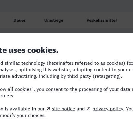
Dauer
Umstiege
Verkehrsmittel
3:48
1
ICE
4:15
2
RE,NX,ICE
5:09
2
CAN,RE,NX