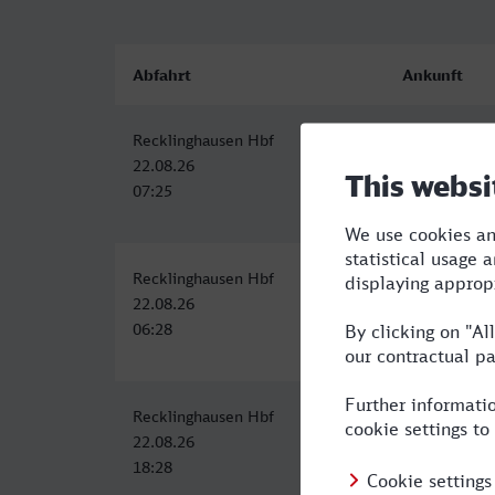
Abfahrt
Ankunft
Recklinghausen Hbf
Fulda
22.08.26
22.08.26
07:25
11:13
Recklinghausen Hbf
Fulda
22.08.26
22.08.26
06:28
10:43
Recklinghausen Hbf
Fulda
22.08.26
22.08.26
18:28
23:37