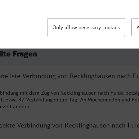
llte Fragen
chnellste Verbindung von Recklinghausen nach F
rbindung mit dem Zug von Recklinghausen nach Fulda beträ
it etwa 37 Verbindungen pro Tag. An Wochenenden und Fei
sezeit ändern.
direkte Verbindung von Recklinghausen nach Ful