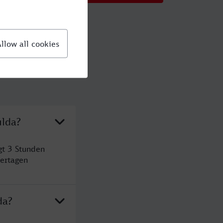
ulda?
gt 3 Stunden
ertagen
da?