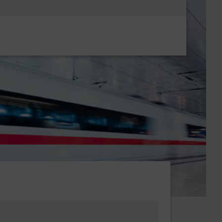
Metanavigatio