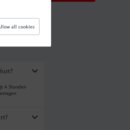
furt?
gt 4 Stunden
ertagen
rt?