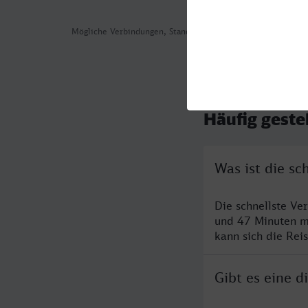
Mögliche Verbindungen, Stand: 2026-08-09 02:57
Häufig geste
Was ist die sc
Die schnellste Ve
und 47 Minuten m
kann sich die Rei
Gibt es eine d