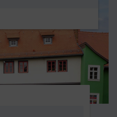
Metanavigatio