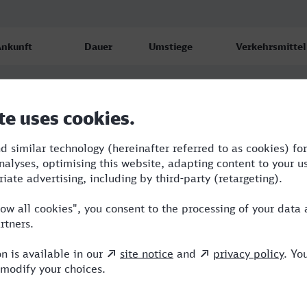
nkunft
Dauer
Umstiege
Verkehrsmittel
rfurt Hbf
4:47
1
RE,ICE
3.08.26
7:15
rfurt Hbf
6:00
4
RB,BUS,NX,ICE
3.08.26
2:27
rfurt Hbf
5:50
3
RE,NX,ICE
4.08.26
0:18