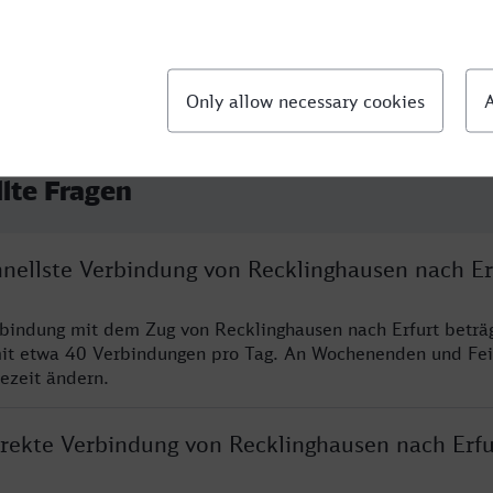
llte Fragen
hnellste Verbindung von Recklinghausen nach Er
rbindung mit dem Zug von Recklinghausen nach Erfurt beträ
it etwa 40 Verbindungen pro Tag. An Wochenenden und Fei
sezeit ändern.
irekte Verbindung von Recklinghausen nach Erfu