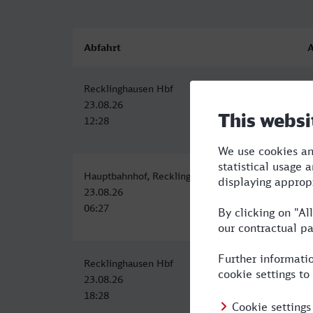
Abfahrt
A
Recklinghausen Hbf
E
23.08.26
2
12:28
1
Hauptbahnhof, Recklinghausen
E
23.08.26
2
06:27
1
Recklinghausen Hbf
E
23.08.26
2
18:28
0