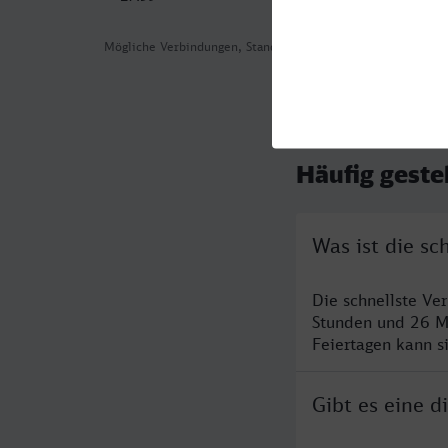
Mögliche Verbindungen, Stand: 2026-08-06 03:50
Häufig geste
Was ist die s
Die schnellste Ve
Stunden und 26 M
Feiertagen kann s
Gibt es eine 