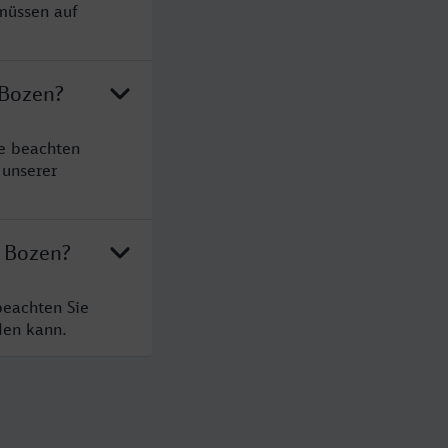
 müssen auf
 Bozen?
te beachten
 unserer
h Bozen?
beachten Sie
den kann.