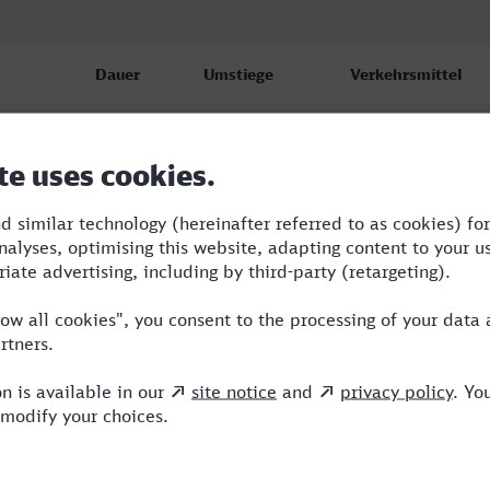
Dauer
Umstiege
Verkehrsmittel
10:26
3
S,RJ,ICE
10:59
2
RE,RJ,ICE
13:54
5
BRB,REX,ICE