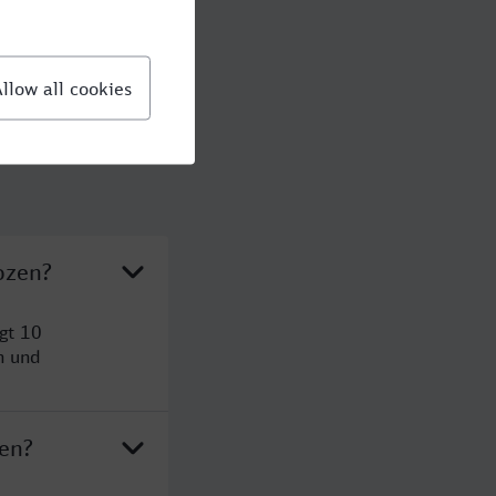
ozen?
gt 10
n und
zen?