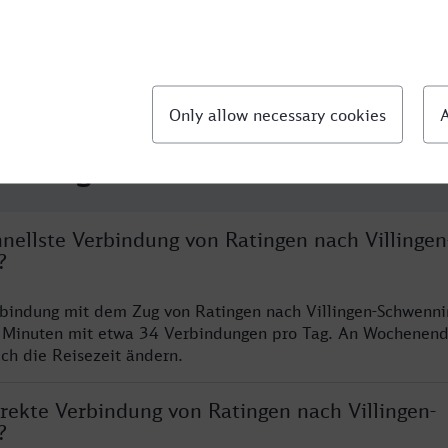
llte Fragen
hnellste Verbindung von Ratingen nach Villingen
?
rbindung mit dem Zug von Ratingen nach Villingen-Schwenni
 Minuten mit etwa 34 Verbindungen pro Tag. An Wochenen
ich die Reisezeit ändern.
irekte Verbindung von Ratingen nach Villingen-
?