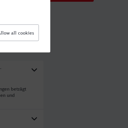
-
ngen beträgt
den und