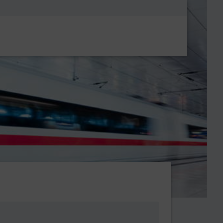
Metanavigatio