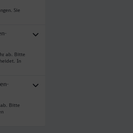
ngen. Sie
en-
r ab. Bitte
heidet. In
gen-
ab. Bitte
en