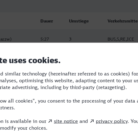
Dauer
Umstiege
Verkehrsmitte
warzw)
5:27
3
BUS,S,RE,ICE
warzw)
9:27
5
BUS,RE,ICE
warzw)
9:27
5
BUS,RE,ICE