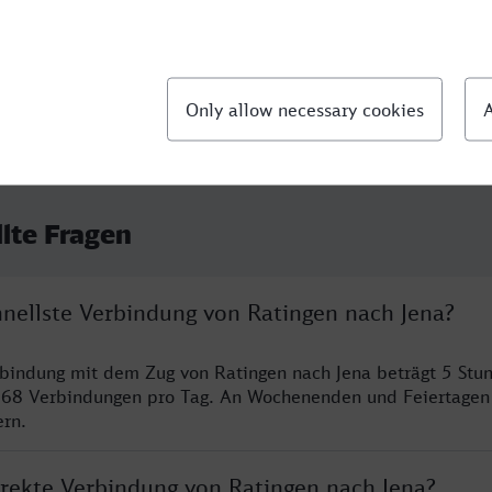
llte Fragen
hnellste Verbindung von Ratingen nach Jena?
rbindung mit dem Zug von Ratingen nach Jena beträgt 5 St
 68 Verbindungen pro Tag. An Wochenenden und Feiertagen 
ern.
irekte Verbindung von Ratingen nach Jena?