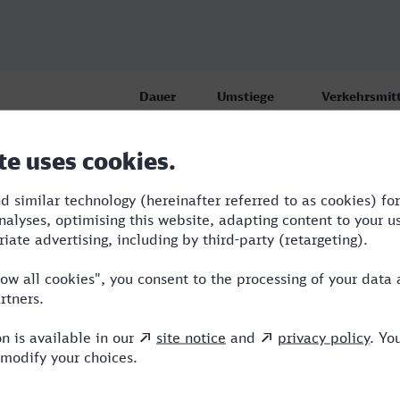
Dauer
Umstiege
Verkehrsmitt
West, Jena
5:31
6
STR,BUS,S,IC
10:13
5
BUS,ABR,RE,
10:13
5
BUS,ABR,RE,