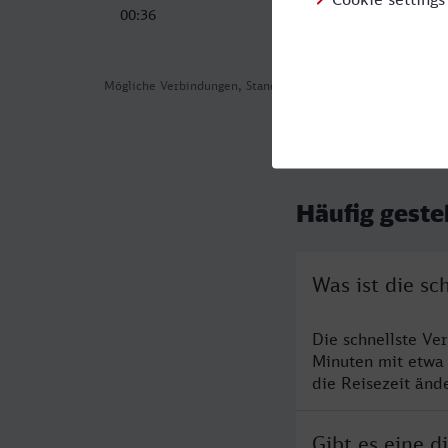
00:36
10:49
Mögliche Verbindungen, Stand: 2026-08-06 08:44
Häufig geste
Was ist die sc
Die schnellste Ve
Minuten mit etwa
die Reisezeit änd
Gibt es eine d