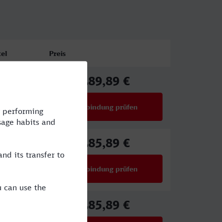
el
Preis
89,89 €
E,EB
ab
Verbindung prüfen
für Preise ab 89,89 €
85,89 €
ICE
ab
Verbindung prüfen
für Preise ab 85,89 €
85,89 €
ICE
ab