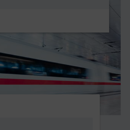
Metanavigatio