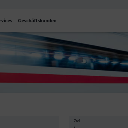
rvices
Geschäftskunden
radiesbahnhof West, Jena
Ziel