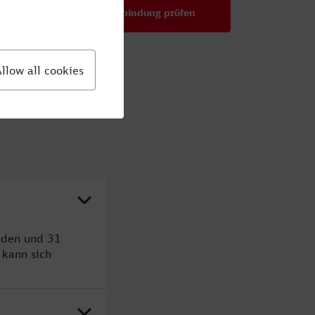
Verbindung prüfen
für Preise ab 85,89 €
unden und 31
kann sich