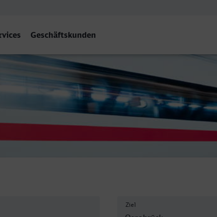
rvices
Geschäftskunden
Hbf
Ziel