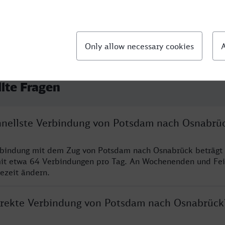
llte Fragen
chnellste Verbindung von Potsdam nach Osnabrü
erbindung mit dem Zug von Potsdam nach Osnabrück beträgt
it etwa 64 Verbindungen pro Tag. An Wochenenden und Fei
sezeit ändern.
direkte Verbindung von Potsdam nach Osnabrück