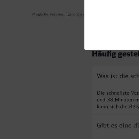
Mögliche Verbindungen, Stand: 2026-08-05 01:47
Häufig geste
Was ist die s
Die schnellste V
und 38 Minuten m
kann sich die Rei
Gibt es eine 