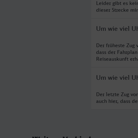
Leider gibt es ke
dieser Strecke mi
Um wie viel U
Der früheste Zug 
dass der Fahrplan
Reiseauskunft erha
Um wie viel U
Der letzte Zug vo
auch hier, dass d