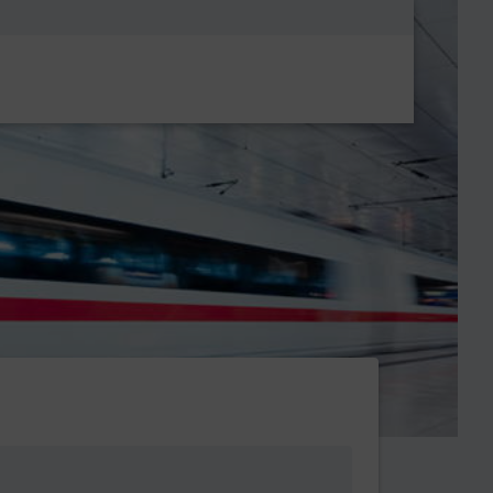
Metanavigatio