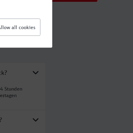
ck?
 4 Stunden
ertagen
?