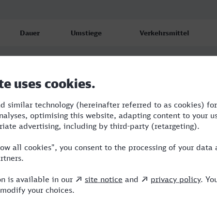
Dauer
Umstiege
Verkehrsmittel
4:38
5
RB,S,RE,OE,ICE
4:59
3
RB,RE,OE,ICE
5:59
3
RB,RE,ICE