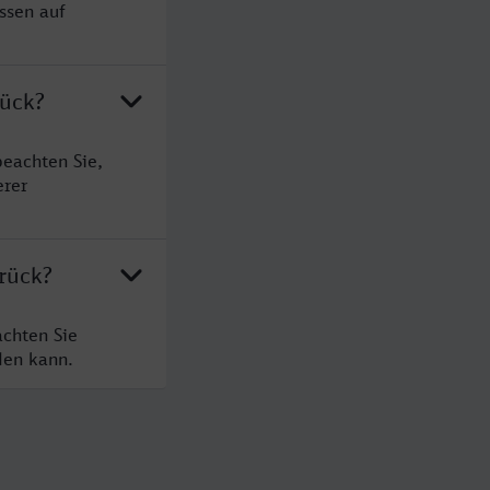
ssen auf
rück?
eachten Sie,
erer
rück?
chten Sie
den kann.