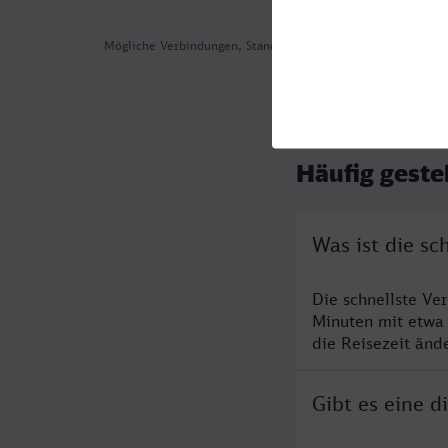
Mögliche Verbindungen, Stand: 2026-08-04 12:45
Häufig geste
Was ist die s
Die schnellste Ve
Minuten mit etwa
die Reisezeit änd
Gibt es eine 