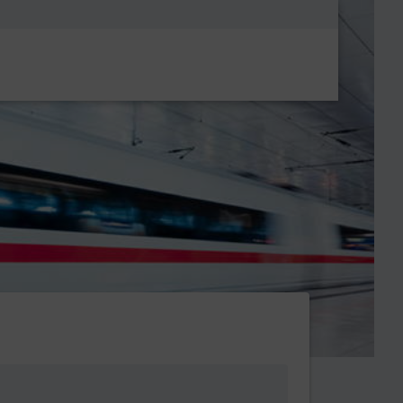
Metanavigatio