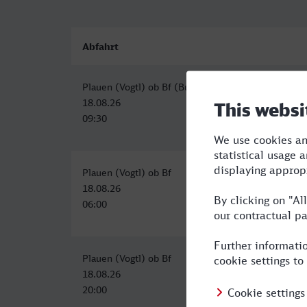
Abfahrt
Plauen (Vogtl) ob Bf (Busbahnhof)
18.08.26
09:30
Plauen (Vogtl) ob Bf
18.08.26
06:00
Plauen (Vogtl) ob Bf
18.08.26
20:00