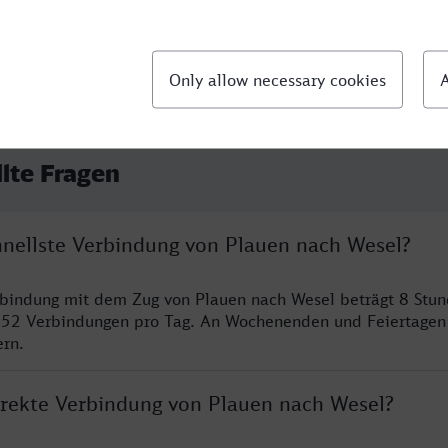
llte Fragen
chnellste Verbindung von Plauen nach Wesel?
rbindung mit dem Zug von Plauen nach Wesel beträgt 8 Stu
 52 Verbindungen pro Tag. An Wochenenden und Feiertagen 
ern.
direkte Verbindung von Plauen nach Wesel?