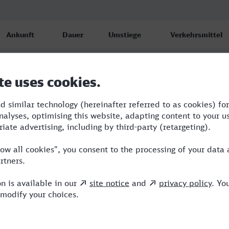
Ankunft
Dauer
Umstiege
Verkehrsmittel
Wesel
8:08
6
BUS,RE,ICE,EB,V
18.08.26
17:38
Wesel
8:53
4
ICE,NX,MRB
18.08.26
14:53
Wesel
11:49
4
ICE,NX,MRB
19.08.26
07:49