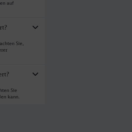
sen auf
rt?
achten Sie,
erer
ert?
hten Sie
den kann.