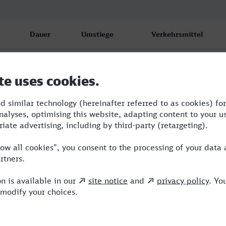
Dauer
Umstiege
Verkehrsmittel
3:33
3
RE,S,ERB,ICE
5:13
4
RE,ICE,NX
9:29
3
RE,ARV,ICE,NX