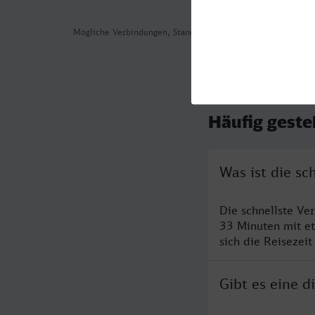
Mögliche Verbindungen, Stand: 2026-08-03 02:05
Häufig geste
Was ist die sc
Die schnellste Ve
33 Minuten mit e
sich die Reisezeit
Gibt es eine 