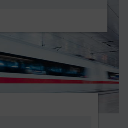
Metanavigatio