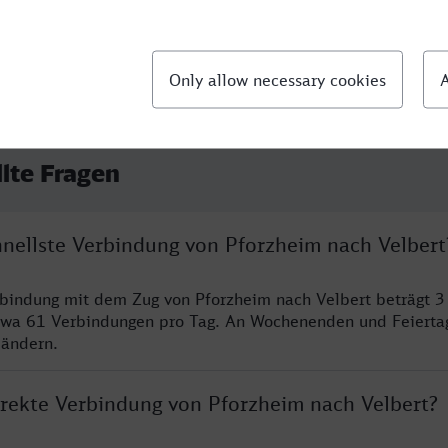
llte Fragen
hnellste Verbindung von Pforzheim nach Velbert
rbindung mit dem Zug von Pforzheim nach Velbert beträgt 
twa 61 Verbindungen pro Tag. An Wochenenden und Feierta
 ändern.
direkte Verbindung von Pforzheim nach Velbert?