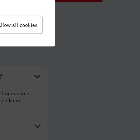
?
3 Stunden und
gen kann