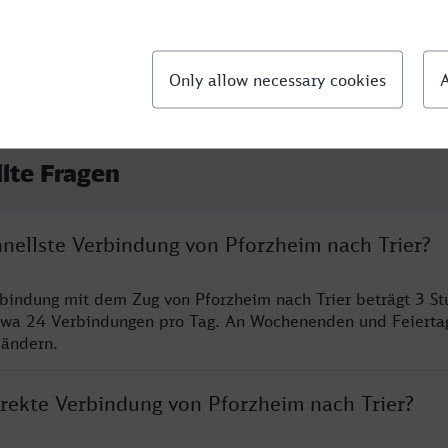
llte Fragen
hnellste Verbindung von Pforzheim nach Trier?
rbindung mit dem Zug von Pforzheim nach Trier beträgt 3 S
twa 24 Verbindungen pro Tag. An Wochenenden und Feierta
 ändern.
irekte Verbindung von Pforzheim nach Trier?