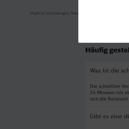
Mögliche Verbindungen, Stand: 2026-08-04 09:27
Häufig geste
Was ist die sc
Die schnellste Ve
54 Minuten mit e
sich die Reisezeit
Gibt es eine d