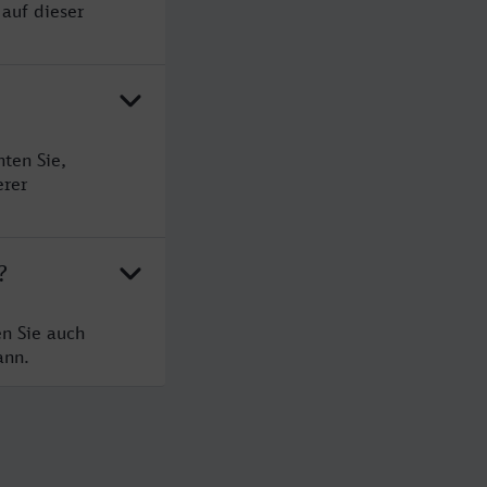
 auf dieser
ten Sie,
erer
?
en Sie auch
ann.