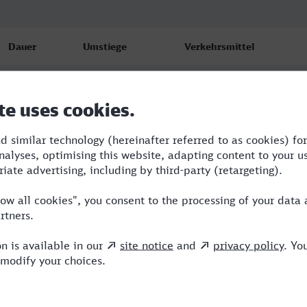
Dauer
Umstiege
Verkehrsmittel
3:54
3
RE,IC,ICE
4:09
2
RE,ICE
4:09
3
RE,ICE