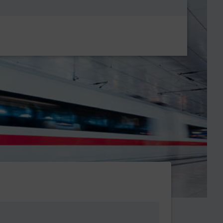
Metanavigatio