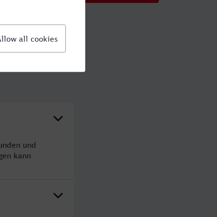
tunden und
gen kann