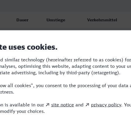
Dauer
Umstiege
Verkehrsmittel
5:57
3
IC,ICE
7:04
2
RE,ICE
6:24
4
RE,ICE