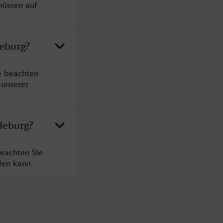
müssen auf
deburg?
e beachten
 unserer
deburg?
eachten Sie
den kann.