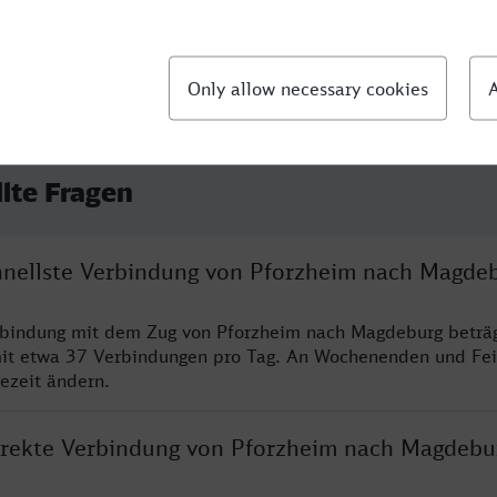
llte Fragen
chnellste Verbindung von Pforzheim nach Magde
erbindung mit dem Zug von Pforzheim nach Magdeburg beträ
it etwa 37 Verbindungen pro Tag. An Wochenenden und Fei
sezeit ändern.
direkte Verbindung von Pforzheim nach Magdebu