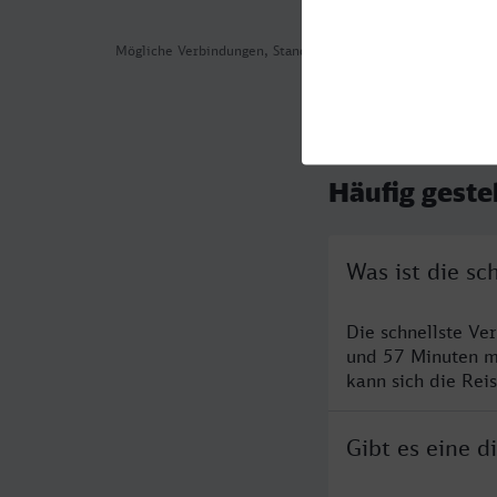
Mögliche Verbindungen, Stand: 2026-08-07 03:36
Häufig geste
Was ist die s
Die schnellste V
und 57 Minuten m
kann sich die Rei
Gibt es eine 