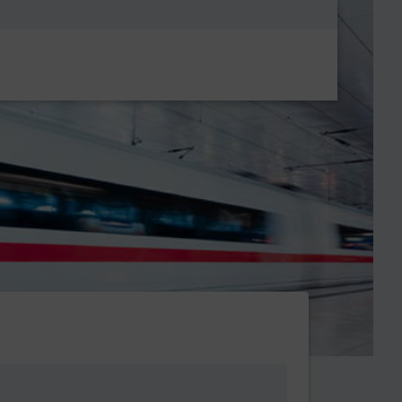
Metanavigatio