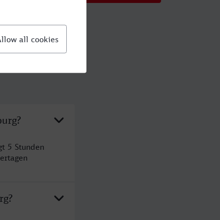
burg?
gt 5 Stunden
ertagen
rg?