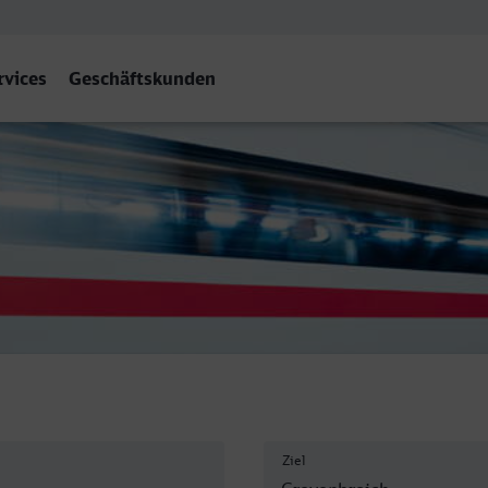
rvices
Geschäftskunden
oich
Ziel