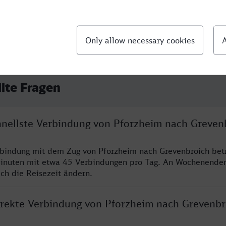
llte Fragen
chnellste Verbindung von Pforzheim nach Greven
rbindung mit dem Zug von Pforzheim nach Grevenbroich bet
inuten mit etwa 45 Verbindungen pro Tag. An Wochenende
ich die Reisezeit ändern.
direkte Verbindung von Pforzheim nach Grevenbr