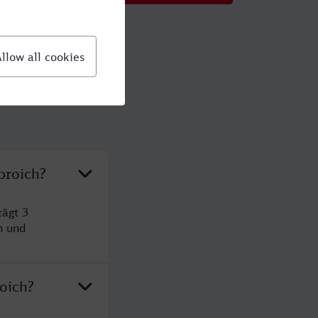
broich?
rägt 3
n und
oich?