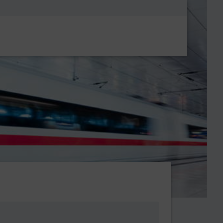
Metanavigatio