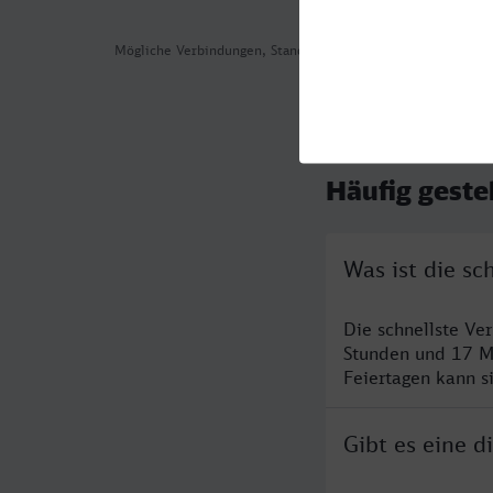
Mögliche Verbindungen, Stand: 2026-08-05 07:46
Häufig geste
Was ist die s
Die schnellste Ve
Stunden und 17 M
Feiertagen kann s
Gibt es eine 