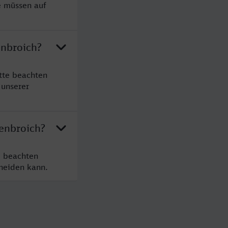
e müssen auf
enbroich?
tte beachten
 unserer
venbroich?
e beachten
cheiden kann.