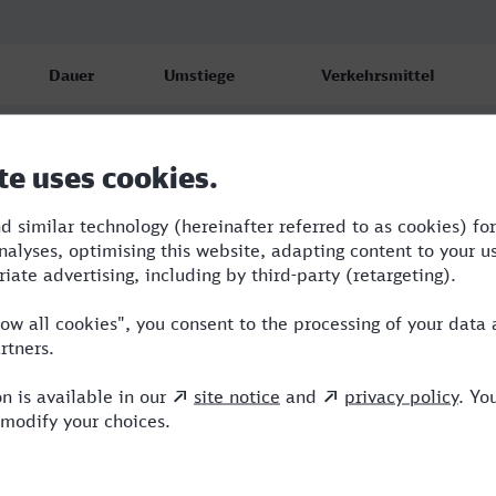
Dauer
Umstiege
Verkehrsmittel
3:17
2
RE,ICE
3:17
2
RE,ICE
3:36
2
RB,RE,ICE