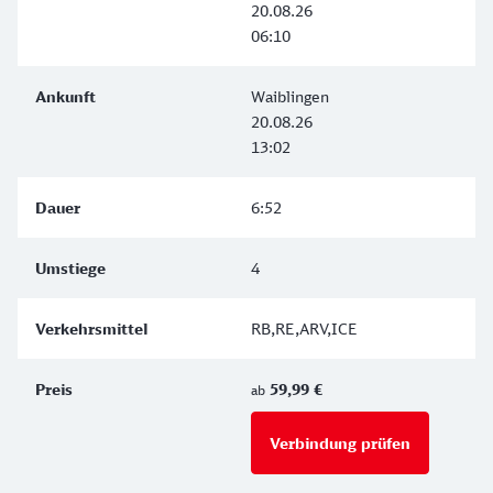
20.08.26
06:10
Waiblingen
20.08.26
13:02
6:52
4
RB,RE,ARV,ICE
59,99 €
ab
Verbindung prüfen
für Preise 