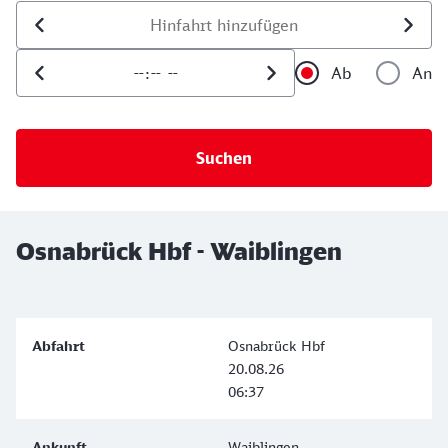
Datum der Hinfahrt
Uhrzeit der Hinfahrt
Ab
An
Uhrzeit als 
Uh
Osnabrück Hbf - Waiblingen
Osnabrück Hbf
20.08.26
06:37
Waiblingen