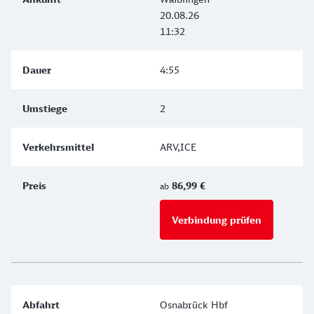
20.08.26
11:32
4:55
2
ARV,ICE
86,99 €
ab
Verbindung prüfen
für Preise 
Osnabrück Hbf