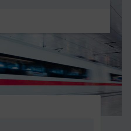
Metanavigatio