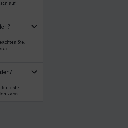
sen auf
den?
eachten Sie,
erer
nden?
chten Sie
den kann.