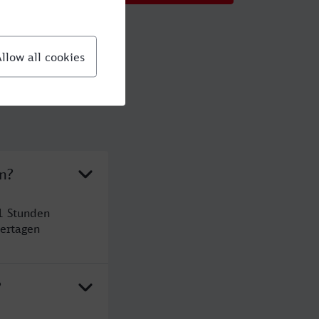
n?
1 Stunden
ertagen
?