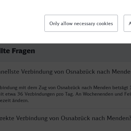
llte Fragen
chnellste Verbindung von Osnabrück nach Mende
erbindung mit dem Zug von Osnabrück nach Menden beträgt 
it etwa 36 Verbindungen pro Tag. An Wochenenden und Fei
sezeit ändern.
direkte Verbindung von Osnabrück nach Menden