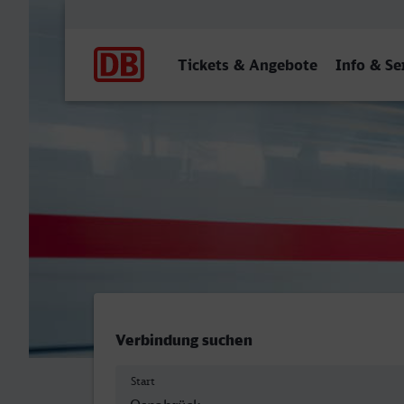
Hauptnavigation
Tickets & Angebote
Info & Se
Osnabrück Hbf - Menden (
Verbindung suchen
Start