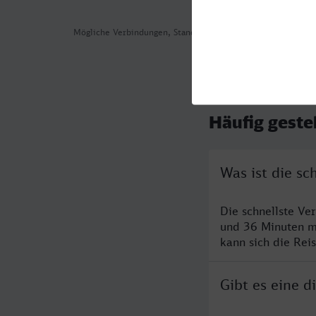
Mögliche Verbindungen, Stand: 2026-07-29 06:40
Häufig geste
Was ist die s
Die schnellste V
und 36 Minuten m
kann sich die Rei
Gibt es eine 