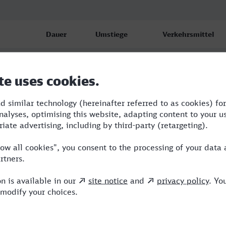
Dauer
Umstiege
Verkehrsmittel
1:36
2
RB,RE,ICE
1:36
2
RB,RE,ICE
1:36
2
RB,RE,ICE