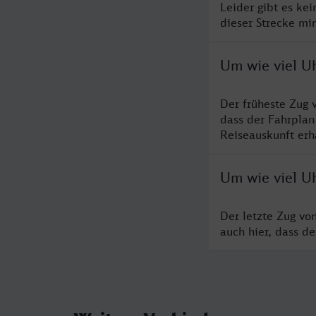
Leider gibt es ke
dieser Strecke mi
Um wie viel U
Der früheste Zug 
dass der Fahrplan
Reiseauskunft erha
Um wie viel U
Der letzte Zug vo
auch hier, dass d