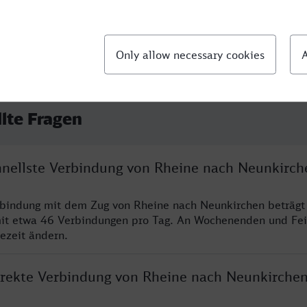
llte Fragen
chnellste Verbindung von Rheine nach Neunkirch
rbindung mit dem Zug von Rheine nach Neunkirchen beträgt
it etwa 46 Verbindungen pro Tag. An Wochenenden und Fei
sezeit ändern.
direkte Verbindung von Rheine nach Neunkirche