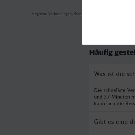
Mögliche Verbindungen, Stand: 2026-08-06 06:12
Häufig geste
Was ist die s
Die schnellste Ve
und 37 Minuten m
kann sich die Rei
Gibt es eine 