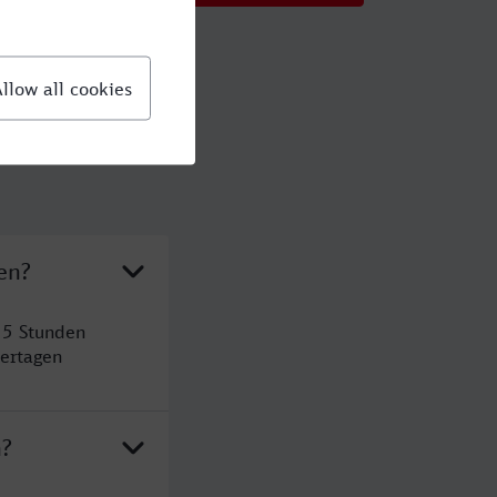
en?
 5 Stunden
ertagen
n?