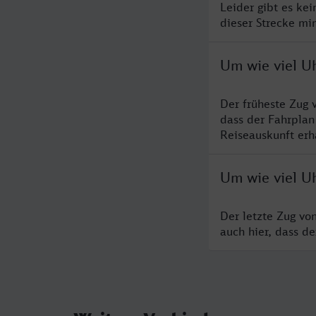
Leider gibt es ke
dieser Strecke mi
Um wie viel U
Der früheste Zug 
dass der Fahrplan
Reiseauskunft erha
Um wie viel U
Der letzte Zug vo
auch hier, dass d