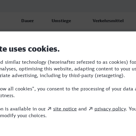
Dauer
Umstiege
Verkehrsmittel
5:37
4
WFB,RE,VLX,ICE
6:58
4
RE,VLX,NX,ICE
6:03
3
RE,VLX,ERB,ICE