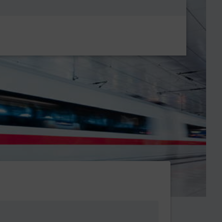
Metanavigatio