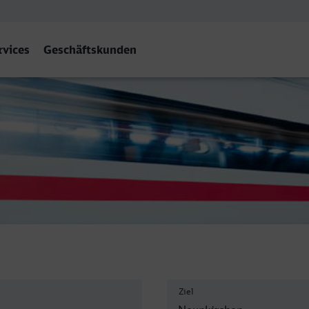
rvices
Geschäftskunden
r) Hbf
Ziel