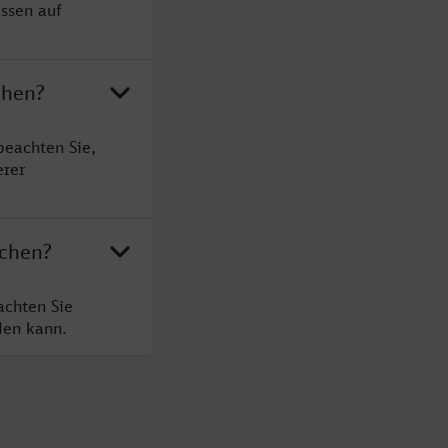
ssen auf
chen?
beachten Sie,
erer
rchen?
achten Sie
den kann.