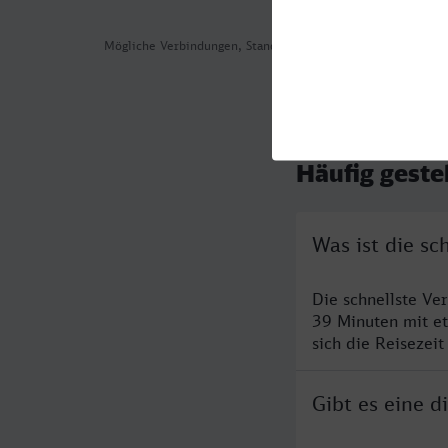
Mögliche Verbindungen, Stand: 2026-08-04 07:21
Häufig geste
Was ist die sc
Die schnellste Ve
39 Minuten mit e
sich die Reisezeit
Gibt es eine 