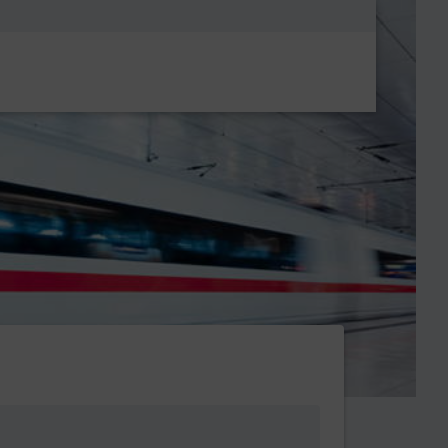
Metanavigatio