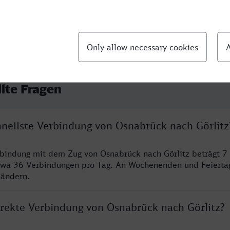
llte Fragen
hnellste Verbindung von Osnabrück nach Görlitz
rbindung mit dem Zug von Osnabrück nach Görlitz beträgt 7
twa 36 Verbindungen pro Tag. An Wochenenden und Feierta
 ändern.
direkte Verbindung von Osnabrück nach Görlitz?