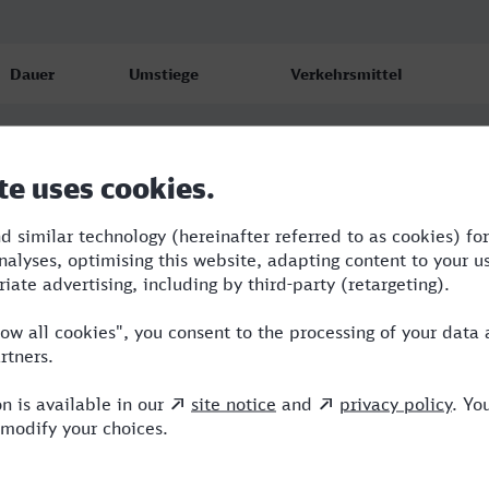
Dauer
Umstiege
Verkehrsmittel
7:39
4
RJ,TL,ICE,IC
7:51
4
RE,OE,ICE
9:07
2
RJ,TL,ICE