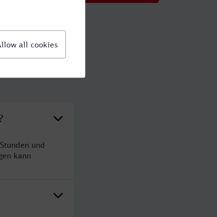
?
 Stunden und
gen kann