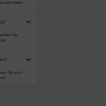
en auf dieser
tz?
achten Sie,
erer
itz?
hten Sie auch
ann.