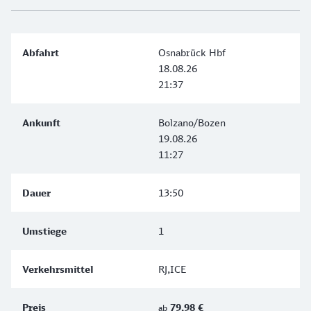
Osnabrück Hbf
18.08.26
21:37
Bolzano/Bozen
19.08.26
11:27
13:50
1
RJ,ICE
79,98 €
ab