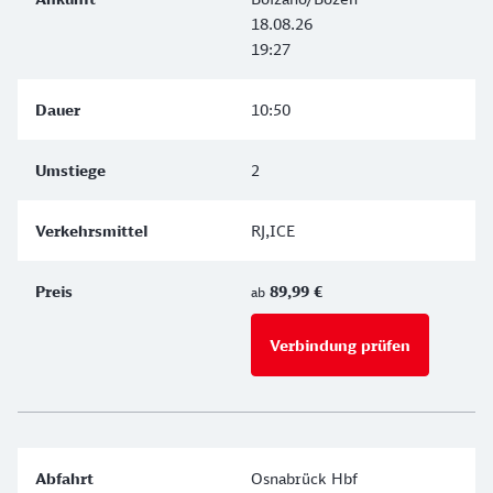
18.08.26
19:27
10:50
2
RJ,ICE
89,99 €
ab
Verbindung prüfen
für Preise 
Osnabrück Hbf