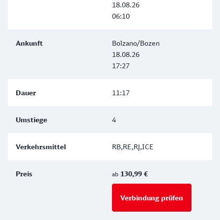
18.08.26
06:10
Bolzano/Bozen
18.08.26
17:27
11:17
4
RB,RE,RJ,ICE
130,99 €
ab
Verbindung prüfen
für Preise 