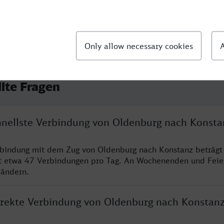
llte Fragen
chnellste Verbindung von Oldenburg nach Konsta
rbindung mit dem Zug von Oldenburg nach Konstanz beträgt
t etwa 47 Verbindungen pro Tag. An Wochenenden und Feie
 ändern.
direkte Verbindung von Oldenburg nach Konstan