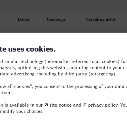
Dauer
Umstiege
Verkehrsmittel
9:09
2
RE,NWB,ICE
9:36
2
RE,ICE
13:41
3
RE,ICE