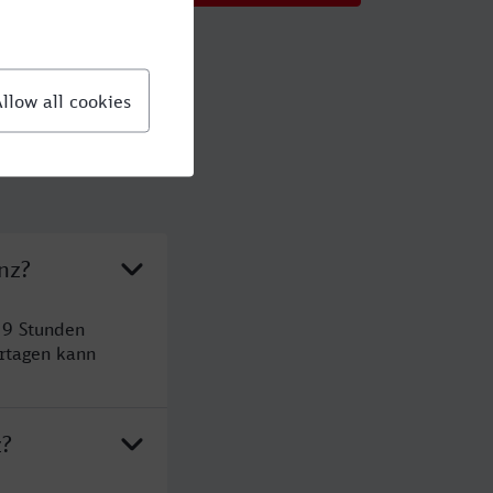
nz?
 9 Stunden
rtagen kann
z?