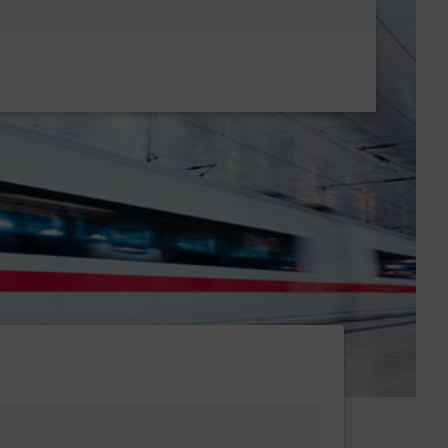
Metanavigatio