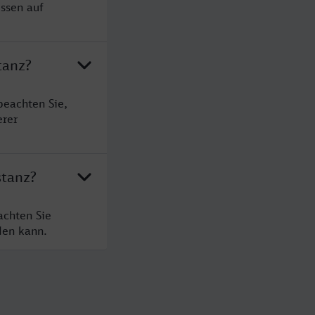
ssen auf
tanz?
beachten Sie,
erer
stanz?
achten Sie
den kann.