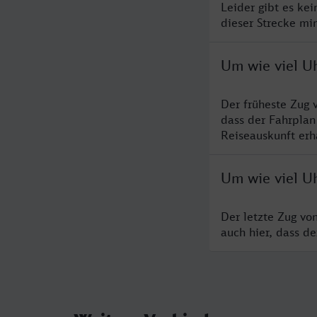
Leider gibt es ke
dieser Strecke mi
Um wie viel U
Der früheste Zug 
dass der Fahrplan
Reiseauskunft erha
Um wie viel U
Der letzte Zug vo
auch hier, dass d