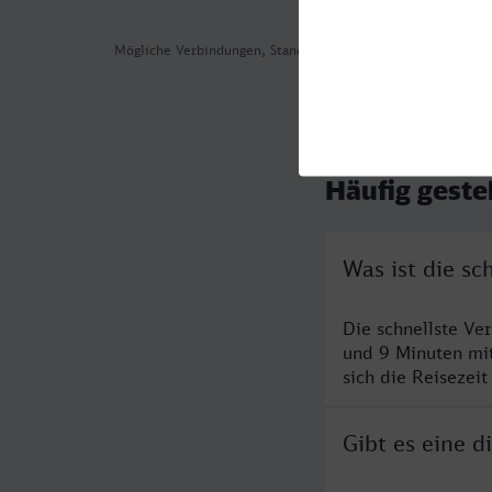
Mögliche Verbindungen, Stand: 2026-08-04 00:45
Häufig geste
Was ist die s
Die schnellste Ve
und 9 Minuten mi
sich die Reisezeit
Gibt es eine 