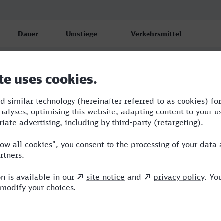
Dauer
Umstiege
Verkehrsmittel
12:40
4
BUS,ICE,EC
23:44
8
R,KM,RE,ICE,NEB,KW
16:32
3
BUS,RE,ICE,EIP