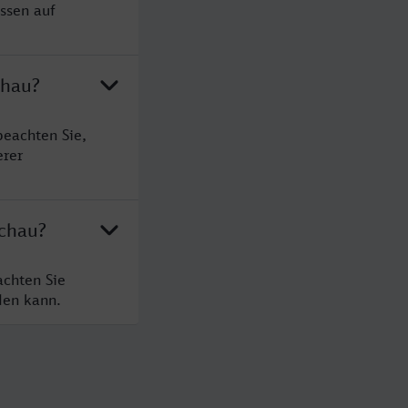
ssen auf
chau?
beachten Sie,
erer
schau?
achten Sie
den kann.