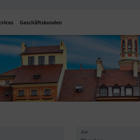
rvices
Geschäftskunden
tralna
Ziel