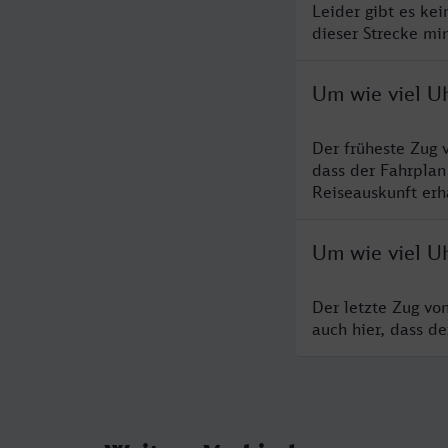
Leider gibt es ke
dieser Strecke mi
Um wie viel U
Der früheste Zug 
dass der Fahrplan
Reiseauskunft erha
Um wie viel U
Der letzte Zug vo
auch hier, dass d