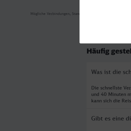
Mögliche Verbindungen, Stand: 2026-07-30 05:58
Häufig geste
Was ist die s
Die schnellste Ve
und 40 Minuten m
kann sich die Rei
Gibt es eine 