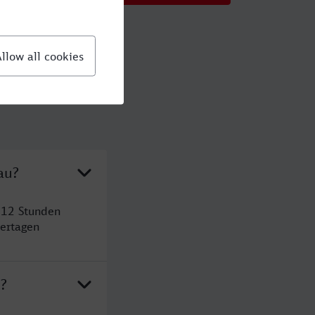
au?
 12 Stunden
ertagen
u?