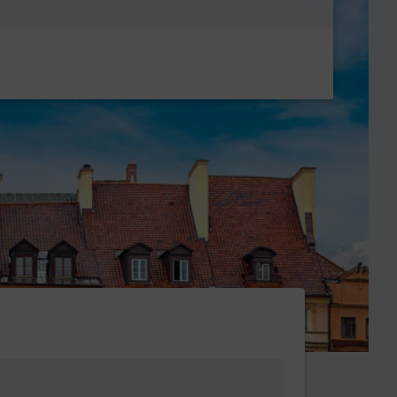
Metanavigatio