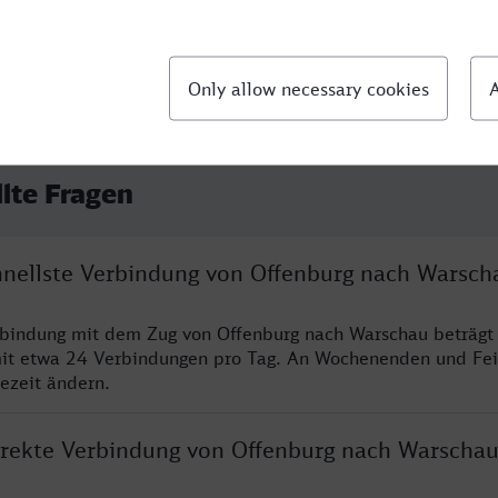
llte Fragen
chnellste Verbindung von Offenburg nach Warsch
rbindung mit dem Zug von Offenburg nach Warschau beträgt
it etwa 24 Verbindungen pro Tag. An Wochenenden und Fei
sezeit ändern.
direkte Verbindung von Offenburg nach Warscha