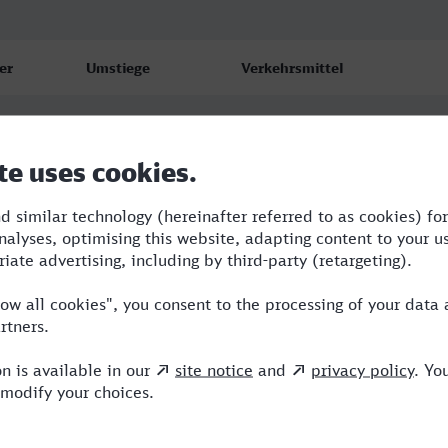
er
Umstiege
Verkehrsmittel
2
S,RE,ECE
3
NBE,RE,ECE
17
4
RE,ICE,ERX