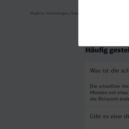
Mögliche Verbindungen, Stand: 2026-08-06 00:42
Häufig geste
Was ist die sc
Die schnellste Ve
Minuten mit etwa
die Reisezeit änd
Gibt es eine d