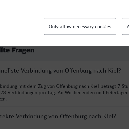
llte Fragen
hnellste Verbindung von Offenburg nach Kiel?
rbindung mit dem Zug von Offenburg nach Kiel beträgt 7 St
 28 Verbindungen pro Tag. An Wochenenden und Feiertagen 
ern.
irekte Verbindung von Offenburg nach Kiel?