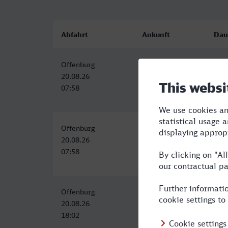
Abfahrt
Ankunft
Dau
Offenburg
Kiel Hbf
7:23
20.08.26
20.08.26
07:58
15:21
Offenburg
Kiel Hbf
7:54
20.08.26
20.08.26
07:58
15:52
Offenburg
Kiel Hbf
11:
20.08.26
21.08.26
18:02
05:19