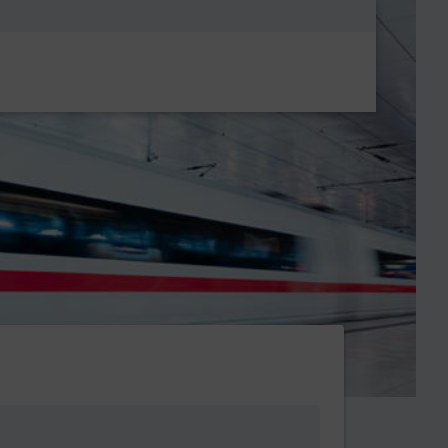
Metanavigatio