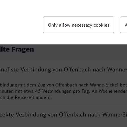
llte Fragen
chnellste Verbindung von Offenbach nach Wanne-
rbindung mit dem Zug von Offenbach nach Wanne-Eickel bet
inuten mit etwa 45 Verbindungen pro Tag. An Wochenende
ich die Reisezeit ändern.
direkte Verbindung von Offenbach nach Wanne-Ei