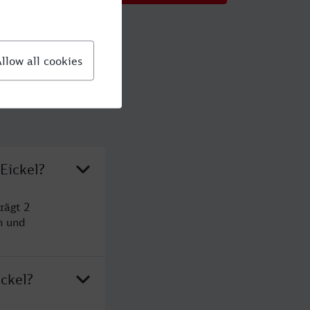
Eickel?
rägt 2
n und
ckel?