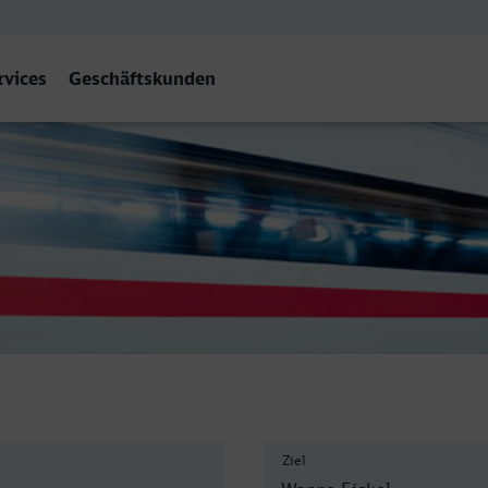
rvices
Geschäftskunden
rne-Wanne-Eickel Hbf
Ziel