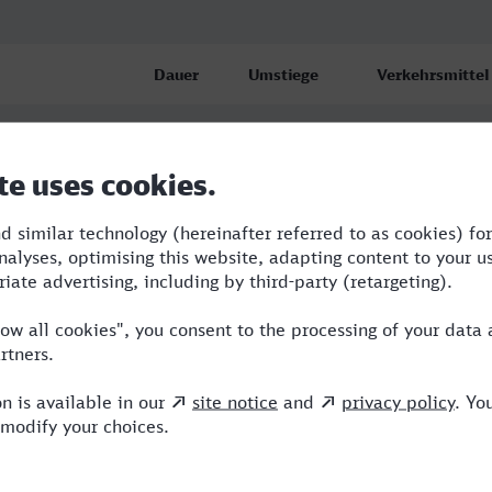
Dauer
Umstiege
Verkehrsmittel
ckel Hbf
2:52
2
RE,ERB,ICE
ckel Hbf
5:25
5
RB,ERB,NX,HLB
ckel Hbf
5:25
4
RB,ERB,ICE,NX