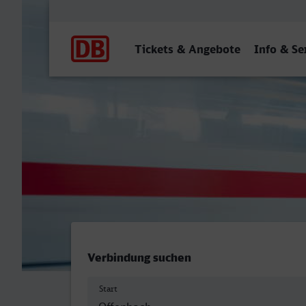
Hauptnavigation
Tickets & Angebote
Info & Se
Offenbach (Main) Hbf - He
Verbindung suchen
Start