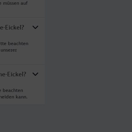
ie müssen auf
e-Eickel?
itte beachten
 unserer
ne-Eickel?
e beachten
cheiden kann.