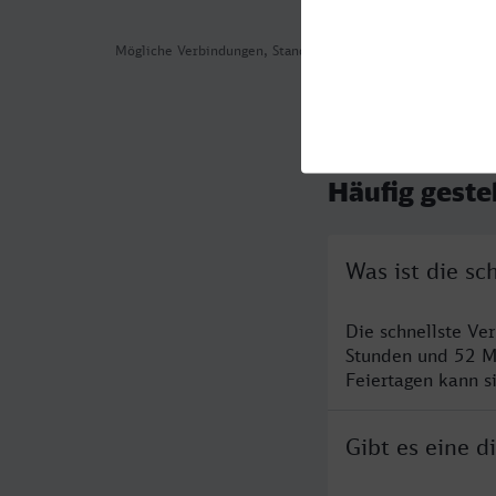
Mögliche Verbindungen, Stand: 2026-08-01 00:26
Häufig geste
Was ist die s
Die schnellste Ve
Stunden und 52 M
Feiertagen kann s
Gibt es eine 