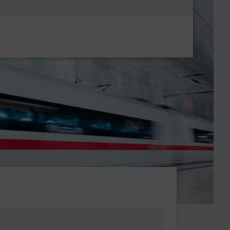
Metanavigatio