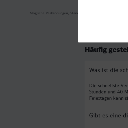
Mögliche Verbindungen, Stand: 2026-08-04 05:17
Häufig geste
Was ist die s
Die schnellste Ve
Stunden und 40 M
Feiertagen kann s
Gibt es eine 