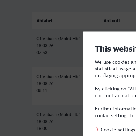
Abfahrt
Ankunft
Offenbach (Main) Hbf
Gelsenkirchen H
18.08.26
18.08.26
07:48
10:28
Offenbach (Main) Hbf
Gelsenkirchen H
18.08.26
18.08.26
06:11
09:19
Offenbach (Main) Hbf
Hauptbahnhof, G
18.08.26
18.08.26
18:00
21:21