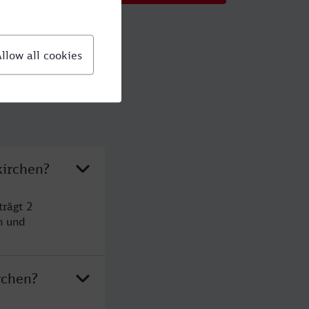
kirchen?
trägt 2
n und
rchen?