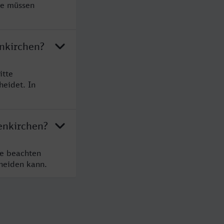
ie müssen
enkirchen?
itte
heidet. In
enkirchen?
te beachten
cheiden kann.