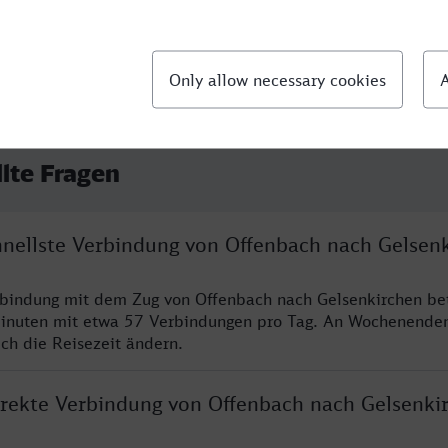
llte Fragen
chnellste Verbindung von Offenbach nach Gelsen
rbindung mit dem Zug von Offenbach nach Gelsenkirchen be
inuten mit etwa 57 Verbindungen pro Tag. An Wochenende
ich die Reisezeit ändern.
direkte Verbindung von Offenbach nach Gelsenki