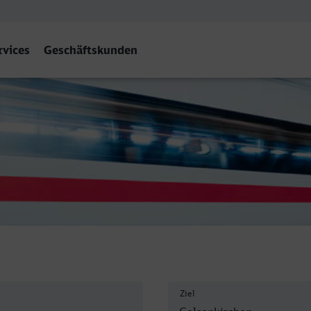
rvices
Geschäftskunden
lsenkirchen Hbf
Ziel