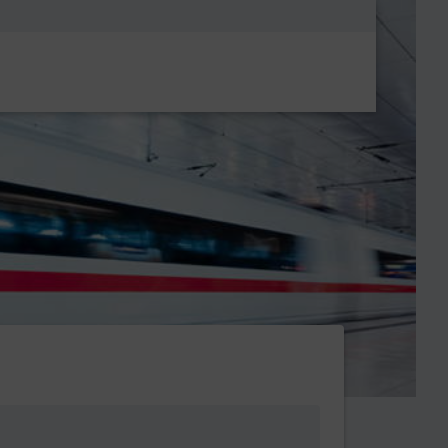
Metanavigatio