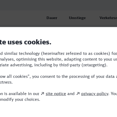
Dauer
Umstiege
Verkehrsm
bf
2:40
2
RE,ERB,I
bf
3:08
4
RE,ICE,VI
elsenkirchen
3:21
3
RB,BUS,I