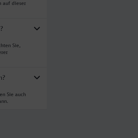
 auf dieser
n?
hten Sie,
erer
n?
en Sie auch
ann.