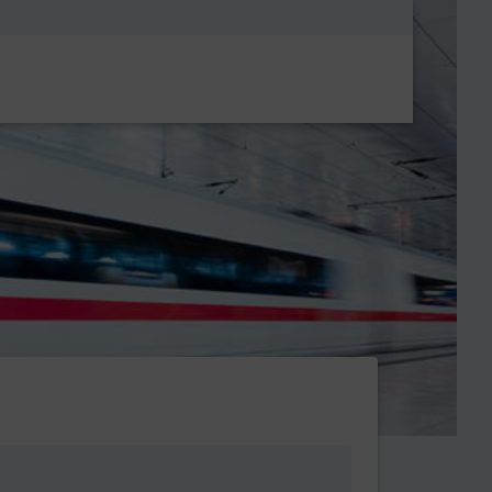
Metanavigatio