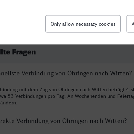
llte Fragen
chnellste Verbindung von Öhringen nach Witten?
rbindung mit dem Zug von Öhringen nach Witten beträgt 4 
twa 53 Verbindungen pro Tag. An Wochenenden und Feierta
 ändern.
direkte Verbindung von Öhringen nach Witten?