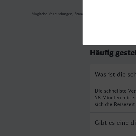
Mögliche Verbindungen, Stand: 2026-08-03 05:31
Häufig geste
Was ist die s
Die schnellste Ve
58 Minuten mit e
sich die Reisezeit
Gibt es eine 