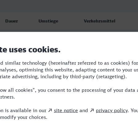
Dauer
Umstiege
Verkehrsmittel
4:58
3
RB,RE,ICE
5:20
3
RB,RE,ICE
5:59
4
RB,RE,ICE