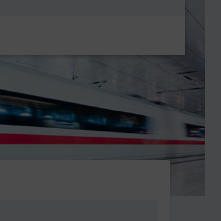
Metanavigatio