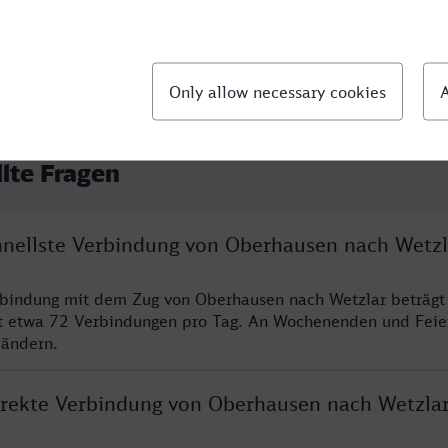
llte Fragen
chnellste Verbindung von Oberhausen nach Wetzl
rbindung mit dem Zug von Oberhausen nach Wetzlar beträgt
t etwa 72 Verbindungen pro Tag. An Wochenenden und Feie
 ändern.
direkte Verbindung von Oberhausen nach Wetzla