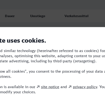
Dauer
Umstiege
Verkehrsmittel
3:07
3
BUS,RE,IC,ICE
3:59
1
RE,NX
3:24
1
ICE,HLB