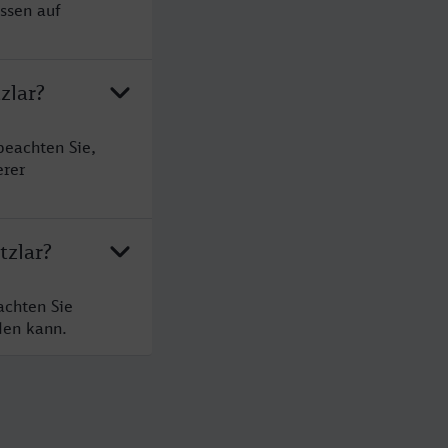
ssen auf
zlar?
beachten Sie,
erer
tzlar?
achten Sie
den kann.