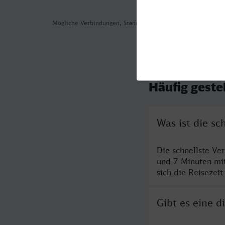
Mögliche Verbindungen, Stand: 2026-08-07 06:16
Häufig geste
Was ist die s
Die schnellste Ve
und 7 Minuten mi
sich die Reisezeit
Gibt es eine 