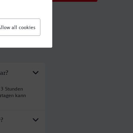
ar?
 3 Stunden
rtagen kann
r?