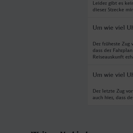
Leider gibt es ke
dieser Strecke mi
Um wie viel U
Der früheste Zug 
dass der Fahrplan
Reiseauskunft erha
Um wie viel U
Der letzte Zug vo
auch hier, dass d